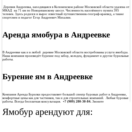
Деревня Андреевка, находящаяся в Коломенском районе Московской области удалена от
МКАД на 71 км по Новорязанскому шоссе. Численность населённого пункта 395
человек. Здесь родился и вырос известный путешественник-географ-краевед, а также
спортсмен и педагог Егор Андреевич Михалин.
Аренда ямобура в Андреевке
В Андреевке как и в любой деревне Московской области востребованы услуги ямобура.
Наша компания произведёт бурение под забор, колодец, фундамент и другие бурильные
работы.
Бурение ям в Андреевке
Компания Аренда Бурилки предоставляет большой спектр буровых работ в Андреевке,
комфортные цены как для частников, так и для строительных компаний. Любые буровые
работы. Всегда бесплатная консультация.
+7 (909) 280-30-84.
Звоните
Ямобур арендуют для: