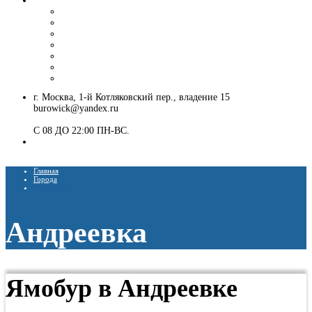
Установка ЛЭП
Монтаж опор ЛЭП
Демонтаж опор ЛЭП
Монтаж опор СВ-95
Монтаж опор СВ-110
Монтаж столбов под электричество
Установка опор освещения
Монтаж деревянных столбов
г. Москва, 1-й Котляковский пер., владение 15
burowick@yandex.ru
С 08 ДО 22:00 ПН-ВС.
8 (909) 280 30 84
8 (915) 991 07 41
Главная
Города
Андреевка
Андреевка
Ямобур в Андреевке