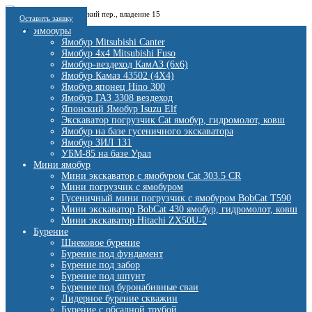
8 (909) 280 30 84
г. Москва, 1-й Котляковский пер., владение 15
8 (915) 991 07 41
Оставить заявку
burowick@yandex.ru
С 08 ДО 22:00 ПН-ВС.
Ямобуры
Ямобур Mitsubishi Canter
Ямобур 4х4 Mitsubishi Fuso
Ямобур-вездеход КамАЗ (6х6)
Ямобур Камаз 43502 (4Х4)
Ямобур японец Hino 300
Ямобур ГАЗ 3308 вездеход
Японский Ямобур Isuzu Elf
Экскаватор погрузчик Cat ямобур, гидромолот, ковш
Ямобур на базе гусеничного экскаватора
Ямобур ЗИЛ 131
УБМ-85 на базе Урал
Мини ямобур
Мини экскаватор с ямобуром Cat 303.5 CR
Мини погрузчик с ямобуром
Гусеничный мини погрузчик с ямобуром BobCat T590
Мини экскаватор BobCat 430 ямобур, гидромолот, ковш
Мини экскаватор Hitachi ZX50U-2
Бурение
Шнековое бурение
Бурение под фундамент
Бурение под забор
Бурение под шпунт
Бурение под буронабивные сваи
Лидерное бурение скважин
Бурение с обсадной трубой