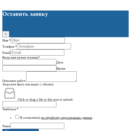
Оставить заявку
×
Имя
*
Телефон
*
Email
Когда вам нужна техника?:
Дата
Время
Описание работ:
Загрузите фото или видео с объекта
Click or drag a file to this area to upload.
Чекбоксы
*
Я согласен(на)
на обработку персональных данных
Name