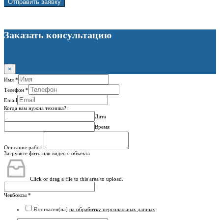
Отправить заявку
Заказать консультацию
×
Имя
*
Телефон
*
Email
Когда вам нужна техника?:
Дата
Время
Описание работ:
Загрузите фото или видео с объекта
Click or drag a file to this area to upload.
Чекбоксы
*
Я согласен(на)
на обработку персональных данных