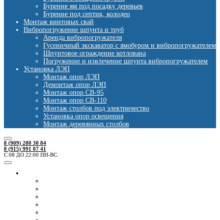
Бурение ям под посадку деревьев
Бурение под септик, колодец
Монтаж винтовых свай
Вибропогружение шпунта и труб
Аренда вибропогружателя
Гусеничный экскаватор с ямобуром и вибропогружателем
Шпунтовое ограждение котлована
Погружение и извлечение шпунта вибропогружателем
Установка ЛЭП
Монтаж опор ЛЭП
Демонтаж опор ЛЭП
Монтаж опор СВ-95
Монтаж опор СВ-110
Монтаж столбов под электричество
Установка опор освещения
Монтаж деревянных столбов
8 (909) 280 30 84
8 (915) 991 07 41
С 08 ДО 22:00 ПН-ВС.
Ямобуры
Ямобур Mitsubishi Canter
Ямобур 4х4 Mitsubishi Fuso
Ямобур-вездеход КамАЗ (6х6)
Ямобур Камаз 43502 (4Х4)
Ямобур японец Hino 300