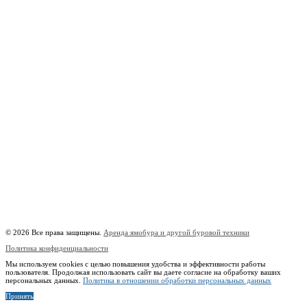
г. Москва, 1-й Котляковский пер., владение 15
burowick@yandex.ru
С 08 ДО 22:00 ПН-ВС.
8 (909) 280 30 84
8 (915) 991 07 41
8 (915) 991 07 41
burowick@yandex.ru
Вся техника
Бурение
Фотогалерея
О компании
Контакты
Расчётный счёт:
40802810508500010218
Название банка:
ООО "Банк Точка"
БИК:
044525104
Корреспондентский счёт:
30101810745374525104
Наименование:
Индивидуальный предприниматель Копицын Александр Сергеевич
ИНН:
760606603678
© 2026 Все права защищены.
Аренда ямобура и другой буровой техники
Политика конфиденциальности
Мы используем cookies с целью повышения удобства и эффективности работы
пользователя. Продолжая использовать сайт вы даете согласие на обработку ваших
персональных данных.
Политика в отношении обработки персональных данных
Принять