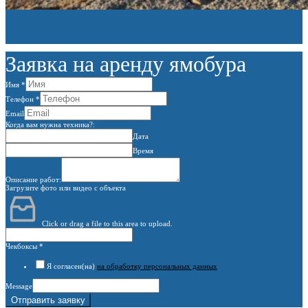
Заявка на аренду ямобура
Имя
*
Телефон
*
Email
Когда вам нужна техника?:
Дата
Время
Описание работ:
Загрузите фото или видео с объекта
Click or drag a file to this area to upload.
Чекбоксы
*
Я согласен(на)
на обработку персональных данных
Message
Отправить заявку