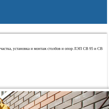
участка, установка и монтаж столбов и опор ЛЭП СВ 95 и СВ
сходя из количества отверстий и диаметра бурения
Д