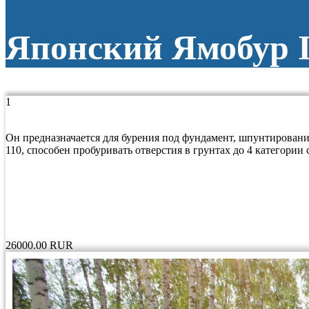
Японский Ямобур I
1
Японский Ямобур Isuzu Elf
Он предназначается для бурения под фундамент, шпунтировани
110, способен пробуривать отверстия в грунтах до 4 категори
Бурение диаметром до 600мм и глубиной до 3-х метров:
Бурение диаметром до 600мм и глубиной свыше 3-х метров:
Бурение диаметром 800 мм, 900мм, 1000мм, 1250мм:
Подача техники на объект заказчика:
26000.00
RUR