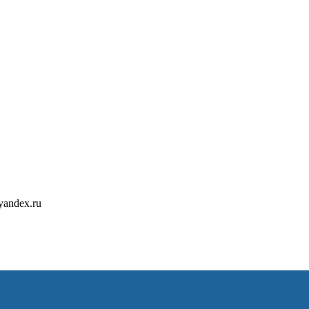
ателем
лем
yandex.ru