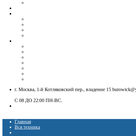
Бурение под септик, колодец
Монтаж винтовых свай
Вибропогружение шпунта и труб
Аренда вибропогружателя
Гусеничный экскаватор с ямобуром и вибропогруж
Шпунтовое ограждение котлована
Погружение и извлечение шпунта вибропогружате
Установка ЛЭП
Монтаж опор ЛЭП
Демонтаж опор ЛЭП
Монтаж опор СВ-95
Монтаж опор СВ-110
Монтаж столбов под электричество
Установка опор освещения
Монтаж деревянных столбов
г. Москва, 1-й Котляковский пер., владение 15 burowick@
С 08 ДО 22:00 ПН-ВС.
8 (909) 280 30 84
8 (915) 991 07 41
Главная
Вся техника
Японский Ямобур Isuzu Elf