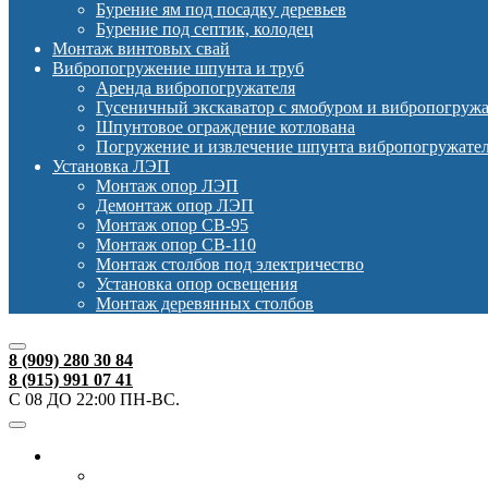
Бурение ям под посадку деревьев
Бурение под септик, колодец
Монтаж винтовых свай
Вибропогружение шпунта и труб
Аренда вибропогружателя
Гусеничный экскаватор с ямобуром и вибропогруж
Шпунтовое ограждение котлована
Погружение и извлечение шпунта вибропогружате
Установка ЛЭП
Монтаж опор ЛЭП
Демонтаж опор ЛЭП
Монтаж опор СВ-95
Монтаж опор СВ-110
Монтаж столбов под электричество
Установка опор освещения
Монтаж деревянных столбов
8 (909) 280 30 84
8 (915) 991 07 41
С 08 ДО 22:00 ПН-ВС.
Ямобуры
Ямобур Mitsubishi Canter