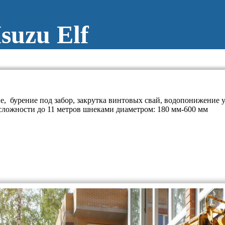
suzu Elf
е, бурение под забор, закрутка винтовых свай, водопонижение 
и сложности до 11 метров шнеками диаметром: 180 мм-600 мм
от 26000руб/смена
от 28000руб/смена или метраж и
обсуждается индивидуально
100руб/км в оба конца от МКА