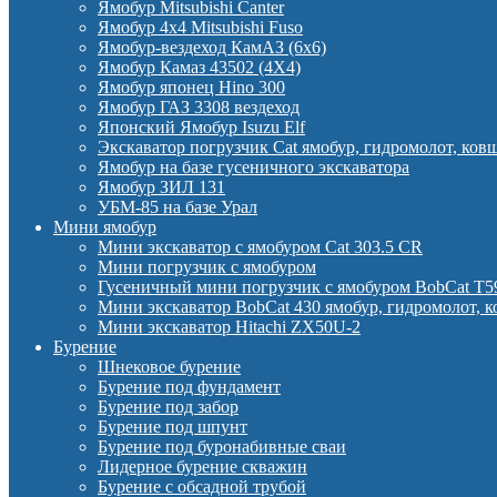
Ямобур Mitsubishi Canter
Ямобур 4х4 Mitsubishi Fuso
Ямобур-вездеход КамАЗ (6х6)
Ямобур Камаз 43502 (4Х4)
Ямобур японец Hino 300
Ямобур ГАЗ 3308 вездеход
Японский Ямобур Isuzu Elf
Экскаватор погрузчик Cat ямобур, гидромолот, ков
Ямобур на базе гусеничного экскаватора
Ямобур ЗИЛ 131
УБМ-85 на базе Урал
Мини ямобур
Мини экскаватор с ямобуром Cat 303.5 CR
Мини погрузчик с ямобуром
Гусеничный мини погрузчик с ямобуром BobCat T5
Мини экскаватор BobCat 430 ямобур, гидромолот, 
Мини экскаватор Hitachi ZX50U-2
Бурение
Шнековое бурение
Бурение под фундамент
Бурение под забор
Бурение под шпунт
Бурение под буронабивные сваи
Лидерное бурение скважин
Бурение с обсадной трубой