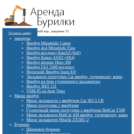
8 (909) 280 30 84
г. Москва, 1-й Котляковский пер., владение 15
8 (915) 991 07 41
Оставить заявку
burowick@yandex.ru
С 08 ДО 22:00 ПН-ВС.
Ямобуры
Ямобур Mitsubishi Canter
Ямобур 4х4 Mitsubishi Fuso
Ямобур-вездеход КамАЗ (6х6)
Ямобур Камаз 43502 (4Х4)
Ямобур японец Hino 300
Ямобур ГАЗ 3308 вездеход
Японский Ямобур Isuzu Elf
Экскаватор погрузчик Cat ямобур, гидромолот, ковш
Ямобур на базе гусеничного экскаватора
Ямобур ЗИЛ 131
УБМ-85 на базе Урал
Мини ямобур
Мини экскаватор с ямобуром Cat 303.5 CR
Мини погрузчик с ямобуром
Гусеничный мини погрузчик с ямобуром BobCat T590
Мини экскаватор BobCat 430 ямобур, гидромолот, ковш
Мини экскаватор Hitachi ZX50U-2
Бурение
Шнековое бурение