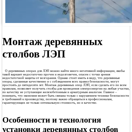
Монтаж деревянных
столбов ЛЭП
О деревянных опорах для ЛЭП можно найти много негативной информации, якобы
такой вариант недостаточно прочен и недолговечен, опасен с точки зрения
недостаточной защиты от возгорания. Однако стоит иметь в виду, что деревянные
опоры, сделанные качественно и с соблюдением всех правил безопасности, могут
простоять до пятидесяти лет. Монтаж деревянных опор ЛЭП, если сделать его по всем
правилам, позволяет получить столбы для проведения электроэнергии на любые участки,
по качеству не уступающие железобетонным и арматурным аналогам. Главное –
понимать, что экономия может быть связана только с нарушением техники безопасности
и требований к производству, поэтому важно обращаться к профессионалам,
гарантирующих не только оптимальную стоимость, но и качество.
Особенности и технология
установки деревянных столбов