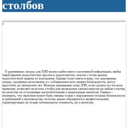
столбов
1
Монтаж деревянных столбов
Монтаж деревянных
столбов ЛЭП
О деревянных опорах для ЛЭП можно найти много негативной информации, якобы
такой вариант недостаточно прочен и недолговечен, опасен с точки зрения
недостаточной защиты от возгорания. Однако стоит иметь в виду, что деревянные
опоры, сделанные качественно и с соблюдением всех правил безопасности, могут
простоять до пятидесяти лет. Монтаж деревянных опор ЛЭП, если сделать его по всем
правилам, позволяет получить столбы для проведения электроэнергии на любые участки,
по качеству не уступающие железобетонным и арматурным аналогам. Главное –
понимать, что экономия может быть связана только с нарушением техники безопасности
и требований к производству, поэтому важно обращаться к профессионалам,
гарантирующих не только оптимальную стоимость, но и качество.
Особенности и технология