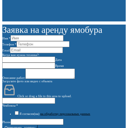
Заявка на аренду ямобура
Имя
*
Телефон
*
Email
Когда вам нужна техника?:
Дата
Время
Описание работ:
Загрузите фото или видео с объекта
Click or drag a file to this area to upload.
Чекбоксы
*
Я согласен(на)
на обработку персональных данных
Phone
Отправить заявку