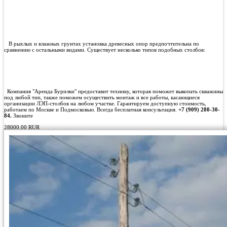
поэтому такие столбы очень распространены в частном секторе, где жилые
дома плотно расположены по отношению друг к другу.
Диэлектрические свойства древесины значительно выигрывают по сравнению с
железом и даже железобетоном. Заземление проще, а сам материал не обладает
электропроводимостью, поэтому даже если случится обрыв провода, это будет
менее опасно для людей.
В рыхлых и влажных грунтах установка древесных опор предпочтительна по
сравнению с остальными видами. Существует несколько типов подобных столбов:
Промежуточные;
Угловые подкосовые;
Угловые с так называемой оттяжкой;
Анкерного типа.
Компания "Аренда Бурилки" предоставит технику, которая поможет выкопать скважины
под любой тип, также поможем осуществить монтаж и все работы, касающиеся
организации ЛЭП-столбов на любом участке. Гарантируем доступную стоимость,
работаем по Москве и Подмосковью. Всегда бесплатная консультация.
+7 (909) 280-30-
84.
Звоните
28000.00
RUR