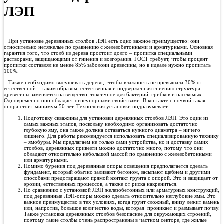
ЛЭП
При установке деревянных столбов ЛЭП есть одно важное преимущество: они
относительно нетяжелые по сравнению с железобетонными и арматурными. Основная
гарантия того, что столб из дерева простоит долго – пропитка специальными
растворами, защищающими от гниения и возгорания. ГОСТ требует, чтобы процент
пропитки составлял не менее 85% заболони древесины, но в идеале нужно пропитать
100%.
Также необходимо высушивать дерево, чтобы влажность не превышала 30% от
естественной – таким образом, естественная и подверженная гниению структура
древесины заменяется на вещество, токсичное для бактерий, грибков и насекомых.
Одновременно оно обладает огнеупорными свойствами. В контакте с почвой такая
опора стоит минимум 50 лет. Технология установки подразумевает:
Подготовку скважины для установки деревянных столбов ЛЭП. Это один из
самых важных этапов, поскольку необходимо организовать достаточно
глубокую яму, она также должна оставаться нужного диаметра – ничего
лишнего. Для работы рекомендуется использовать специализированную технику
– ямобуры. Мы предлагаем не только сами устройства, но и доставку самих
столбов, деревянных привезти можно достаточно много, потому что они
обладают относительно небольшой массой по сравнению с железобетонными
или арматурными.
Помимо бурения под деревянные опоры освещения предполагается сделать
фундамент, который обычно заливают бетоном, засыпают щебнем и другими
способами предотвращают прямой контакт грунта с опорой. Это и защищает от
эрозии, естественных процессов, а также от риска накрениться.
По сравнению с установкой ЛЭП железобетонных или арматурных конструкций,
под деревянные ЛЭП-опоры можно сделать относительно неглубокие ямы. Это
важное преимущество в тех условиях, когда грунт сложный, внизу лежит камень
или, напротив, большое количество воды, которая проникает и размывает почву.
Также установка деревянных столбов безопаснее для окружающих строений,
поэтому такие столбы очень распространены в частном секторе, где жилые