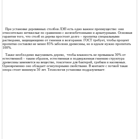
установки деревянных столбов
ЛЭП
При установке деревянных столбов ЛЭП есть одно важное преимущество: они
относительно нетяжелые по сравнению с железобетонными и арматурными. Основная
гарантия того, что столб из дерева простоит долго – пропитка специальными
растворами, защищающими от гниения и возгорания. ГОСТ требует, чтобы процент
пропитки составлял не менее 85% заболони древесины, но в идеале нужно пропитать
100%.
Также необходимо высушивать дерево, чтобы влажность не превышала 30% от
естественной – таким образом, естественная и подверженная гниению структура
древесины заменяется на вещество, токсичное для бактерий, грибков и насекомых.
Одновременно оно обладает огнеупорными свойствами. В контакте с почвой такая
опора стоит минимум 50 лет. Технология установки подразумевает:
Подготовку скважины для установки деревянных столбов ЛЭП. Это один из
самых важных этапов, поскольку необходимо организовать достаточно
глубокую яму, она также должна оставаться нужного диаметра – ничего
лишнего. Для работы рекомендуется использовать специализированную технику
– ямобуры. Мы предлагаем не только сами устройства, но и доставку самих
столбов, деревянных привезти можно достаточно много, потому что они
обладают относительно небольшой массой по сравнению с железобетонными
или арматурными.
Помимо бурения под деревянные опоры освещения предполагается сделать
фундамент, который обычно заливают бетоном, засыпают щебнем и другими
способами предотвращают прямой контакт грунта с опорой. Это и защищает от
эрозии, естественных процессов, а также от риска накрениться.
По сравнению с установкой ЛЭП железобетонных или арматурных конструкций,
под деревянные ЛЭП-опоры можно сделать относительно неглубокие ямы. Это
важное преимущество в тех условиях, когда грунт сложный, внизу лежит камень
или, напротив, большое количество воды, которая проникает и размывает почву.
Также установка деревянных столбов безопаснее для окружающих строений,