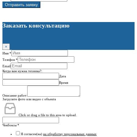
Отправить заявку
Заказать консультацию
×
Имя
*
Телефон
*
Email
Когда вам нужна техника?:
Дата
Время
Описание работ:
Загрузите фото или видео с объекта
Click or drag a file to this area to upload.
Чекбоксы
*
Я согласен(на)
на обработку персональных данных