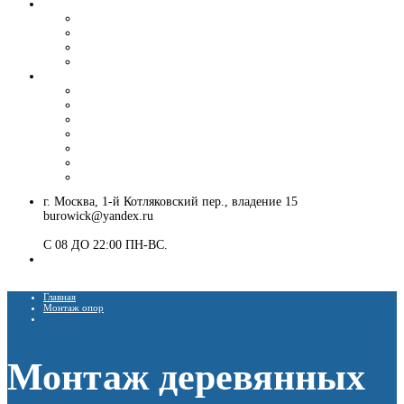
Вибропогружение шпунта и труб
Аренда вибропогружателя
Гусеничный экскаватор с ямобуром и вибропогружателем
Шпунтовое ограждение котлована
Погружение и извлечение шпунта вибропогружателем
Установка ЛЭП
Монтаж опор ЛЭП
Демонтаж опор ЛЭП
Монтаж опор СВ-95
Монтаж опор СВ-110
Монтаж столбов под электричество
Установка опор освещения
Монтаж деревянных столбов
г. Москва, 1-й Котляковский пер., владение 15
burowick@yandex.ru
С 08 ДО 22:00 ПН-ВС.
8 (909) 280 30 84
8 (915) 991 07 41
Главная
Монтаж опор
Монтаж деревянных столбов
Монтаж деревянных