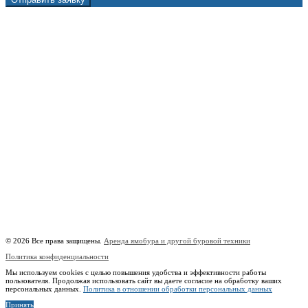
г. Москва, 1-й Котляковский пер., владение 15
burowick@yandex.ru
С 08 ДО 22:00 ПН-ВС.
8 (909) 280 30 84
8 (915) 991 07 41
8 (915) 991 07 41
burowick@yandex.ru
Вся техника
Бурение
Фотогалерея
О компании
Контакты
Расчётный счёт:
40802810508500010218
Название банка:
ООО "Банк Точка"
БИК:
044525104
Корреспондентский счёт:
30101810745374525104
Наименование:
Индивидуальный предприниматель Копицын Александр Сергеевич
ИНН:
760606603678
© 2026 Все права защищены.
Аренда ямобура и другой буровой техники
Политика конфиденциальности
Мы используем cookies с целью повышения удобства и эффективности работы
пользователя. Продолжая использовать сайт вы даете согласие на обработку ваших
персональных данных.
Политика в отношении обработки персональных данных
Принять