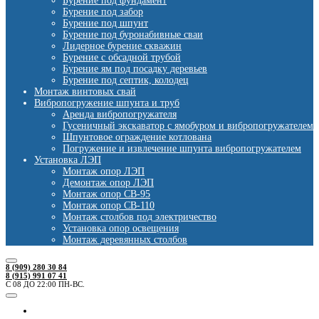
Бурение под фундамент
Бурение под забор
Бурение под шпунт
Бурение под буронабивные сваи
Лидерное бурение скважин
Бурение с обсадной трубой
Бурение ям под посадку деревьев
Бурение под септик, колодец
Монтаж винтовых свай
Вибропогружение шпунта и труб
Аренда вибропогружателя
Гусеничный экскаватор с ямобуром и вибропогружателем
Шпунтовое ограждение котлована
Погружение и извлечение шпунта вибропогружателем
Установка ЛЭП
Монтаж опор ЛЭП
Демонтаж опор ЛЭП
Монтаж опор СВ-95
Монтаж опор СВ-110
Монтаж столбов под электричество
Установка опор освещения
Монтаж деревянных столбов
8 (909) 280 30 84
8 (915) 991 07 41
С 08 ДО 22:00 ПН-ВС.
Ямобуры