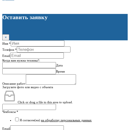
Оставить заявку
×
Имя
*
Телефон
*
Email
Когда вам нужна техника?:
Дата
Время
Описание работ:
Загрузите фото или видео с объекта
Click or drag a file to this area to upload.
Чекбоксы
*
Я согласен(на)
на обработку персональных данных
Email