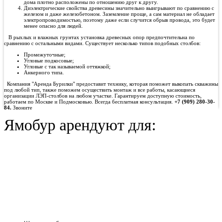
дома плотно расположены по отношению друг к другу.
Диэлектрические свойства древесины значительно выигрывают по сравнению с
железом и даже железобетоном. Заземление проще, а сам материал не обладает
электропроводимостью, поэтому даже если случится обрыв провода, это будет
менее опасно для людей.
В рыхлых и влажных грунтах установка древесных опор предпочтительна по
сравнению с остальными видами. Существует несколько типов подобных столбов:
Промежуточные;
Угловые подкосовые;
Угловые с так называемой оттяжкой;
Анкерного типа.
Компания "Аренда Бурилки" предоставит технику, которая поможет выкопать скважины
под любой тип, также поможем осуществить монтаж и все работы, касающиеся
организации ЛЭП-столбов на любом участке. Гарантируем доступную стоимость,
работаем по Москве и Подмосковью. Всегда бесплатная консультация.
+7 (909) 280-30-
84.
Звоните
Ямобур арендуют для: