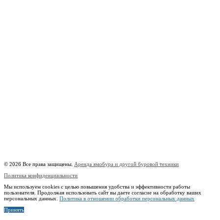
г. Москва, 1-й Котляковский пер., владение 15
burowick@yandex.ru
С 08 ДО 22:00 ПН-ВС.
8 (909) 280 30 84
8 (915) 991 07 41
8 (915) 991 07 41
burowick@yandex.ru
Вся техника
Бурение
Фотогалерея
О компании
Контакты
Расчётный счёт:
40802810508500010218
Название банка:
ООО "Банк Точка"
БИК:
044525104
Корреспондентский счёт:
30101810745374525104
Наименование:
Индивидуальный предприниматель Копицын Александр Сергеевич
ИНН:
760606603678
© 2026 Все права защищены.
Аренда ямобура и другой буровой техники
Политика конфиденциальности
Мы используем cookies с целью повышения удобства и эффективности работы
пользователя. Продолжая использовать сайт вы даете согласие на обработку ваших
персональных данных.
Политика в отношении обработки персональных данных
Принять