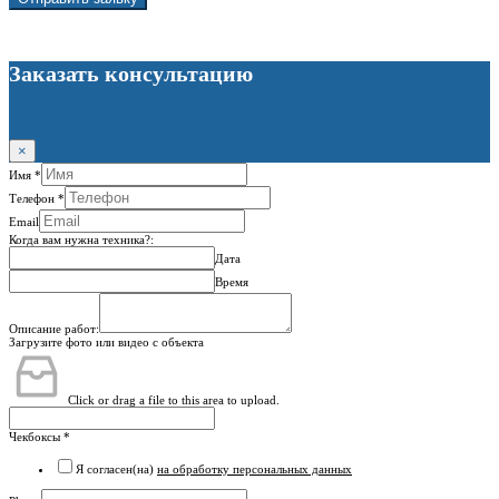
Заказать консультацию
×
Имя
*
Телефон
*
Email
Когда вам нужна техника?:
Дата
Время
Описание работ:
Загрузите фото или видео с объекта
Click or drag a file to this area to upload.
Чекбоксы
*
Я согласен(на)
на обработку персональных данных