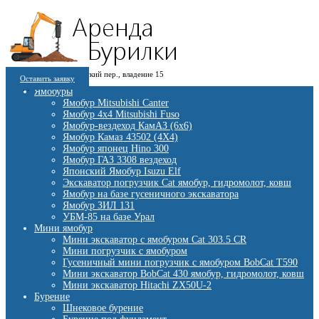
8 (909) 280 30 84
г. Москва, 1-й Котляковский пер., владение 15
8 (915) 991 07 41
Оставить заявку
burowick@yandex.ru
С 08 ДО 22:00 ПН-ВС.
Ямобуры
Ямобур Mitsubishi Canter
Ямобур 4х4 Mitsubishi Fuso
Ямобур-вездеход КамАЗ (6х6)
Ямобур Камаз 43502 (4Х4)
Ямобур японец Hino 300
Ямобур ГАЗ 3308 вездеход
Японский Ямобур Isuzu Elf
Экскаватор погрузчик Cat ямобур, гидромолот, ковш
Ямобур на базе гусеничного экскаватора
Ямобур ЗИЛ 131
УБМ-85 на базе Урал
Мини ямобур
Мини экскаватор с ямобуром Cat 303.5 CR
Мини погрузчик с ямобуром
Гусеничный мини погрузчик с ямобуром BobCat T590
Мини экскаватор BobCat 430 ямобур, гидромолот, ковш
Мини экскаватор Hitachi ZX50U-2
Бурение
Шнековое бурение