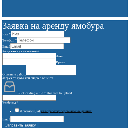
Заявка на аренду ямобура
Имя
*
Телефон
*
Email
Когда вам нужна техника?:
Дата
Время
Описание работ:
Загрузите фото или видео с объекта
Click or drag a file to this area to upload.
Чекбоксы
*
Я согласен(на)
на обработку персональных данных
Email
Отправить заявку