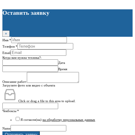
Оставить заявку
×
Имя
*
Телефон
*
Email
Когда вам нужна техника?:
Дата
Время
Описание работ:
Загрузите фото или видео с объекта
Click or drag a file to this area to upload.
Чекбоксы
*
Я согласен(на)
на обработку персональных данных
Name
Отправить заявку