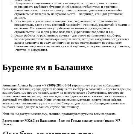
Предлагаем специальные компактные модели, которые хорошо сочетают
возможность глубокого бурения с небольшими габаритами и отличной
маневренностью. Также они могут самостоятельно доставлять какие-либо
строительные материалы на нужное место – например, сваи для установки
шпунта.
Есть модели с увеличенной мощностью, гидравликой, которая помогает
преодолевать даже очень сложный ландшафт – гористый, скалистый, с ямами и
оврагами. Механизмы могут работать не только при стандартном
строительстве, но и при рытье колодцев, укреплении водоемов и т.д.
Ведем работы по разрушению грунта – для этого применяются ямобуры,
использующие технологию архимедова винта, который аккуратно погружается
даже в каменную породу, не причиняя вреда окружающему пространству.
Скважина получается не только нужной глубины, но и уже готовая к установке,
«чистая» и аккуратная.
Бурение ям в Балашихе
Компания Аренда Бурилки
+ 7 (909)-280-30-84
гарантирует строгое соблюдение
геометрии скважин, среди других преимуществ ямобура в Балашихе – простота аренды,
вам необходимо просто сделать заявку на интересующее оборудование, которое не
только выполнит непосредственные задачи по бурению ям и скважин, но и поможет с
доставкой стройматериалов. Наши специалисты внимательно осматривают объект,
анализируют состояние грунта – это необходимо для того, чтобы предоставить вам
наиболее подходящую в данном случае спецтехнику.
Наши цены доступны каждому, звоните, проконсультируем по всем вопросам.
Расстояние от МКАД до
Балашихи
- 5 км по Горьковскому шоссе (трасса М7-
Волга)