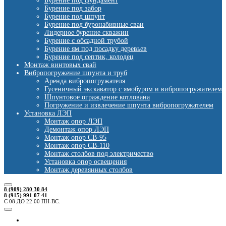
Бурение под фундамент
Бурение под забор
Бурение под шпунт
Бурение под буронабивные сваи
Лидерное бурение скважин
Бурение с обсадной трубой
Бурение ям под посадку деревьев
Бурение под септик, колодец
Монтаж винтовых свай
Вибропогружение шпунта и труб
Аренда вибропогружателя
Гусеничный экскаватор с ямобуром и вибропогружателем
Шпунтовое ограждение котлована
Погружение и извлечение шпунта вибропогружателем
Установка ЛЭП
Монтаж опор ЛЭП
Демонтаж опор ЛЭП
Монтаж опор СВ-95
Монтаж опор СВ-110
Монтаж столбов под электричество
Установка опор освещения
Монтаж деревянных столбов
8 (909) 280 30 84
8 (915) 991 07 41
С 08 ДО 22:00 ПН-ВС.
Ямобуры