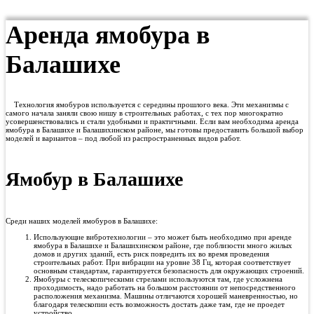
Аренда ямобура в
Балашихе
Технология ямобуров используется с середины прошлого века. Эти механизмы с
самого начала заняли свою нишу в строительных работах, с тех пор многократно
усовершенствовались и стали удобными и практичными. Если вам необходима аренда
ямобура в Балашихе и Балашихинском районе, мы готовы предоставить большой выбор
моделей и вариантов – под любой из распространенных видов работ.
Ямобур в Балашихе
Среди наших моделей ямобуров в Балашихе:
Использующие вибротехнологии – это может быть необходимо при аренде
ямобура в Балашихе и Балашихинском районе, где поблизости много жилых
домов и других зданий, есть риск повредить их во время проведения
строительных работ. При вибрации на уровне 38 Гц, которая соответствует
основным стандартам, гарантируется безопасность для окружающих строений.
Ямобуры с телескопическими стрелами используются там, где усложнена
проходимость, надо работать на большом расстоянии от непосредственного
расположения механизма. Машины отличаются хорошей маневренностью, но
благодаря телескопии есть возможность достать даже там, где не проедет
устройство.