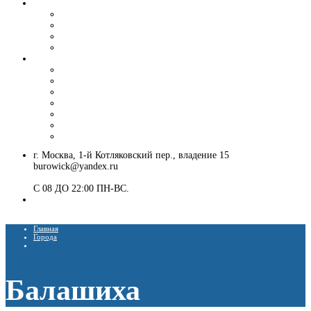
Вибропогружение шпунта и труб
Аренда вибропогружателя
Гусеничный экскаватор с ямобуром и вибропогружателем
Шпунтовое ограждение котлована
Погружение и извлечение шпунта вибропогружателем
Установка ЛЭП
Монтаж опор ЛЭП
Демонтаж опор ЛЭП
Монтаж опор СВ-95
Монтаж опор СВ-110
Монтаж столбов под электричество
Установка опор освещения
Монтаж деревянных столбов
г. Москва, 1-й Котляковский пер., владение 15
burowick@yandex.ru
С 08 ДО 22:00 ПН-ВС.
8 (909) 280 30 84
8 (915) 991 07 41
Главная
Города
Балашиха
Балашиха