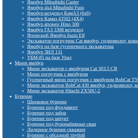
Ямобур Mitsubishi Canter
Ямобур 4х4 Mitsubishi Fuso
Ямобур-вездеход КамАЗ (6х6)
Ямобур Камаз 43502 (4Х4)
Ямобур японец Hino 300
Ямобур ГАЗ 3308 вездеход
Японский Ямобур Isuzu Elf
Экскаватор погрузчик Cat ямобур, гидромолот, ков
Ямобур на базе гусеничного экскаватора
Ямобур ЗИЛ 131
УБМ-85 на базе Урал
Мини ямобур
Мини экскаватор с ямобуром Cat 303.5 CR
Мини погрузчик с ямобуром
Гусеничный мини погрузчик с ямобуром BobCat T5
Мини экскаватор BobCat 430 ямобур, гидромолот, 
Мини экскаватор Hitachi ZX50U-2
Бурение
Шнековое бурение
Бурение под фундамент
Бурение под забор
Бурение под шпунт
Бурение под буронабивные сваи
Лидерное бурение скважин
Бурение с обсадной трубой