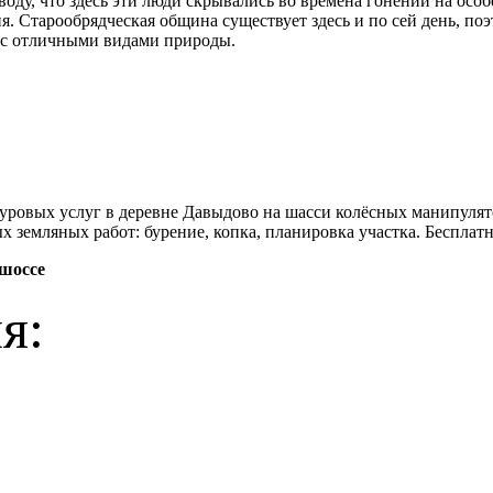
оду, что здесь эти люди скрывались во времена гонений на особ
я. Старообрядческая община существует здесь и по сей день, п
о с отличными видами природы.
ровых услуг в деревне Давыдово на шасси колёсных манипулят
х земляных работ: бурение, копка, планировка участка. Бесплат
 шоссе
я: