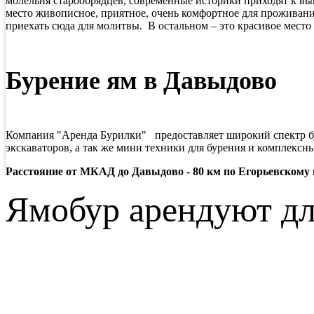
молельня старообрядцев, современные историки приходят к выв
место живописное, приятное, очень комфортное для проживани
приехать сюда для молитвы. В остальном – это красивое мест
Бурение ям в Давыдово
Компания "Аренда Бурилки" предоставляет широкий спектр бу
экскаваторов, а так же мини техники для бурения и комплексны
Расстояние от МКАД до Давыдово - 80 км по Егорьевскому
Ямобур арендуют дл