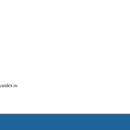
ателем
лем
yandex.ru