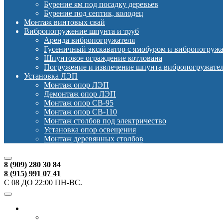
Бурение ям под посадку деревьев
Бурение под септик, колодец
Монтаж винтовых свай
Вибропогружение шпунта и труб
Аренда вибропогружателя
Гусеничный экскаватор с ямобуром и вибропогруж
Шпунтовое ограждение котлована
Погружение и извлечение шпунта вибропогружате
Установка ЛЭП
Монтаж опор ЛЭП
Демонтаж опор ЛЭП
Монтаж опор СВ-95
Монтаж опор СВ-110
Монтаж столбов под электричество
Установка опор освещения
Монтаж деревянных столбов
8 (909) 280 30 84
8 (915) 991 07 41
С 08 ДО 22:00 ПН-ВС.
Ямобуры
Ямобур Mitsubishi Canter