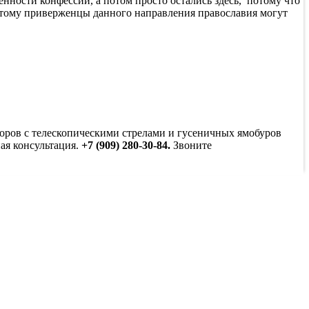
енности конфессии, а потом просто остались здесь, потому что
оэтому приверженцы данного направления православия могут
оров с телескопическими стрелами и гусеничных ямобуров
ная консультация.
+7 (909) 280-30-84.
Звоните