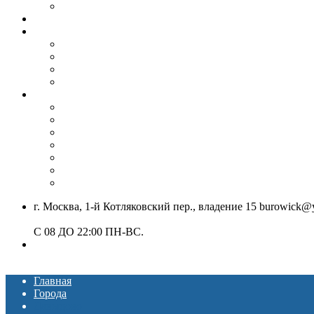
Бурение под септик, колодец
Монтаж винтовых свай
Вибропогружение шпунта и труб
Аренда вибропогружателя
Гусеничный экскаватор с ямобуром и вибропогруж
Шпунтовое ограждение котлована
Погружение и извлечение шпунта вибропогружате
Установка ЛЭП
Монтаж опор ЛЭП
Демонтаж опор ЛЭП
Монтаж опор СВ-95
Монтаж опор СВ-110
Монтаж столбов под электричество
Установка опор освещения
Монтаж деревянных столбов
г. Москва, 1-й Котляковский пер., владение 15 burowick@
С 08 ДО 22:00 ПН-ВС.
8 (909) 280 30 84
8 (915) 991 07 41
Главная
Города
Давыдово