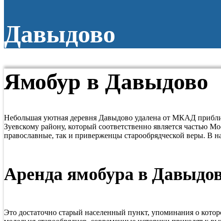
Давыдово
Ямобур в Давыдово
Небольшая уютная деревня Давыдово удалена от МКАД приблизи
Зуевскому району, который соответственно является частью Мос
православные, так и приверженцы старообрядческой веры. В н
Аренда ямобура в Давыдо
Это достаточно старый населенный пункт, упоминания о которо