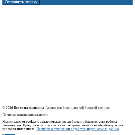
Отправить заявку
г. Москва, 1-й Котляковский пер., владение 15
burowick@yandex.ru
С 08 ДО 22:00 ПН-ВС.
8 (909) 280 30 84
8 (915) 991 07 41
8 (915) 991 07 41
burowick@yandex.ru
Вся техника
Бурение
Фотогалерея
О компании
Контакты
Расчётный счёт:
40802810508500010218
Название банка:
ООО "Банк Точка"
БИК:
044525104
Корреспондентский счёт:
30101810745374525104
Наименование:
Индивидуальный предприниматель Копицын Александр Сергеевич
ИНН:
760606603678
© 2026 Все права защищены.
Аренда ямобура и другой буровой техники
Политика конфиденциальности
Мы используем cookies с целью повышения удобства и эффективности работы
пользователя. Продолжая использовать сайт вы даете согласие на обработку ваших
персональных данных.
Политика в отношении обработки персональных данных