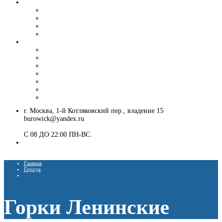
Вибропогружение шпунта и труб
Аренда вибропогружателя
Гусеничный экскаватор с ямобуром и вибропогружателем
Шпунтовое ограждение котлована
Погружение и извлечение шпунта вибропогружателем
Установка ЛЭП
Монтаж опор ЛЭП
Демонтаж опор ЛЭП
Монтаж опор СВ-95
Монтаж опор СВ-110
Монтаж столбов под электричество
Установка опор освещения
Монтаж деревянных столбов
г. Москва, 1-й Котляковский пер., владение 15
burowick@yandex.ru
С 08 ДО 22:00 ПН-ВС.
8 (909) 280 30 84
8 (915) 991 07 41
Главная
Города
Горки Ленинские
Горки Ленинские