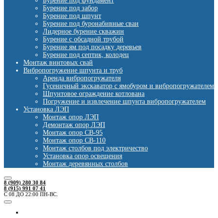
Бурение под фундамент
Бурение под забор
Бурение под шпунт
Бурение под буронабивные сваи
Лидерное бурение скважин
Бурение с обсадной трубой
Бурение ям под посадку деревьев
Бурение под септик, колодец
Монтаж винтовых свай
Вибропогружение шпунта и труб
Аренда вибропогружателя
Гусеничный экскаватор с ямобуром и вибропогружателем
Шпунтовое ограждение котлована
Погружение и извлечение шпунта вибропогружателем
Установка ЛЭП
Монтаж опор ЛЭП
Демонтаж опор ЛЭП
Монтаж опор СВ-95
Монтаж опор СВ-110
Монтаж столбов под электричество
Установка опор освещения
Монтаж деревянных столбов
8 (909) 280 30 84
8 (915) 991 07 41
С 08 ДО 22:00 ПН-ВС.
Ямобуры