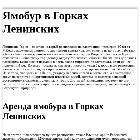
Ямобур в Горках
Ленинских
Ленинские Горки – поселок, который расположен на расстоянии примерно 10 км от
МКАД с населением примерно две тысячи триста человек, многие из которых работают
в ближайшем более крупном населенном пункте – городе Видное. Ленинские Горки
относится к Ленинскому городскому округу Московской области. Ближайшая дорожная
платформа также носит название в честь вождя мирового пролетариата, идти до нее
примерно 4 км. Из всего поселка лучше всего известна усадьба, которая до революции
называлась просто Горки, она прославилась тем, что был организован прекрасный сад.
Из-за того, что здесь жил Ленин, усадьбу переименовали в честь него, а в настоящее
время на территории организован известный музей, который и является основной
достопримечательностью Ленинских Горок. Это музей-заповедник, поэтому по его
территории можно гулять просто наслаждаясь прекрасными видами, чистым воздухом и
нетронутой природой.
Аренда ямобура в Горках
Ленинских
На территории населенного пункта расположен также Научный архив Российской
академии образования. Местные жители работают сотрудниками музея, поддерживая