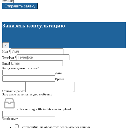
Message
Отправить заявку
Заказать консультацию
×
Имя
*
Телефон
*
Email
Когда вам нужна техника?:
Дата
Время
Описание работ:
Загрузите фото или видео с объекта
Click or drag a file to this area to upload.
Чекбоксы
*
Я согласен(на)
на обработку персональных данных