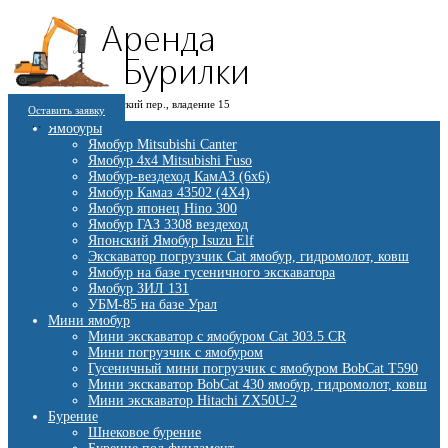
8 (909) 280 30 84
г. Москва, 1-й Котляковский пер., владение 15
8 (915) 991 07 41
Оставить заявку
burowick@yandex.ru
С 08 ДО 22:00 ПН-ВС.
Ямобуры
Ямобур Mitsubishi Canter
Ямобур 4х4 Mitsubishi Fuso
Ямобур-вездеход КамАЗ (6х6)
Ямобур Камаз 43502 (4Х4)
Ямобур японец Hino 300
Ямобур ГАЗ 3308 вездеход
Японский Ямобур Isuzu Elf
Экскаватор погрузчик Cat ямобур, гидромолот, ковш
Ямобур на базе гусеничного экскаватора
Ямобур ЗИЛ 131
УБМ-85 на базе Урал
Мини ямобур
Мини экскаватор с ямобуром Cat 303.5 CR
Мини погрузчик с ямобуром
Гусеничный мини погрузчик с ямобуром BobCat T590
Мини экскаватор BobCat 430 ямобур, гидромолот, ковш
Мини экскаватор Hitachi ZX50U-2
Бурение
Шнековое бурение