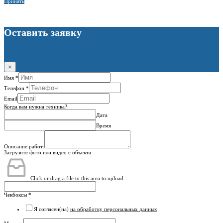
Принять
Оставить заявку
×
Имя
*
Телефон
*
Email
Когда вам нужна техника?:
Дата
Время
Описание работ:
Загрузите фото или видео с объекта
Click or drag a file to this area to upload.
Чекбоксы
*
Я согласен(на)
на обработку персональных данных