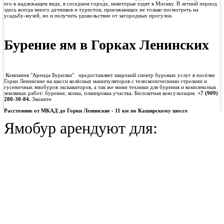
его в надлежащем виде, в соседнем городе, некоторые ездят в Москву. В летний период
здесь всегда много дачников и туристов, приезжающих не только посмотреть на
усадьбу-музей, но и получить удовольствие от загородных прогулок.
Бурение ям в Горках Ленинских
Компания "Аренда Бурилки" предоставляет широкий спектр буровых услуг в посёлке
Горки Ленинские на шасси колёсных манипуляторов с телескопическими стрелами и
гусеничных ямобуров экскаваторов, а так же мини техники для бурения и комплексных
земляных работ: бурение, копка, планировка участка. Бесплатная консультация.
+7 (909)
280-30-84.
Звоните
Расстояние от МКАД до Горки Ленинские - 11 км по Каширскому шоссе
Ямобур арендуют для: