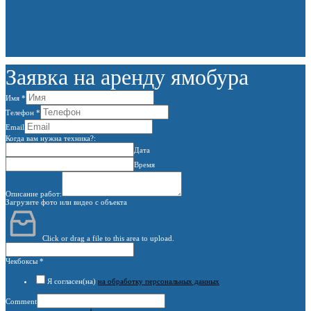
Заявка на аренду ямобура
Имя
*
Телефон
*
Email
Когда вам нужна техника?:
Дата
Время
Описание работ:
Загрузите фото или видео с объекта
Click or drag a file to this area to upload.
Чекбоксы
*
Я согласен(на)
на обработку персональных данных
Comment