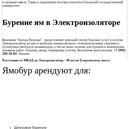
в среднюю школу. Также к территории поселка относится Гжельский государственный
университет.
Бурение ям в Электроизоляторе
Компания "Аренда Бурилки" предоставляет широкий спектр буровых услуг в посёлке
Электроизолятор на шасси колёсных манипуляторов с телескопическими стрелами и
гусеничных ямобуров экскаваторов, а так же мини техники для бурения и комплексных
земляных работ: бурение, копка, планировка участка. Бесплатная консультация.
+7 (909)
280-30-84
. Звоните
Расстояние от МКАД до Электроизолятор - 48 км по Егорьевскому шоссе
Ямобур арендуют для:
Шнековое бурение