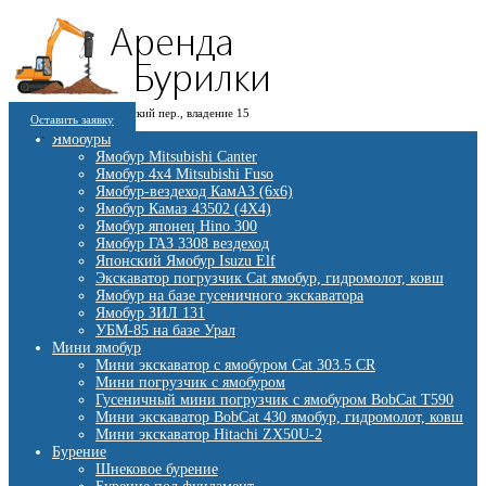
8 (909) 280 30 84
г. Москва, 1-й Котляковский пер., владение 15
8 (915) 991 07 41
Оставить заявку
burowick@yandex.ru
С 08 ДО 22:00 ПН-ВС.
Ямобуры
Ямобур Mitsubishi Canter
Ямобур 4х4 Mitsubishi Fuso
Ямобур-вездеход КамАЗ (6х6)
Ямобур Камаз 43502 (4Х4)
Ямобур японец Hino 300
Ямобур ГАЗ 3308 вездеход
Японский Ямобур Isuzu Elf
Экскаватор погрузчик Cat ямобур, гидромолот, ковш
Ямобур на базе гусеничного экскаватора
Ямобур ЗИЛ 131
УБМ-85 на базе Урал
Мини ямобур
Мини экскаватор с ямобуром Cat 303.5 CR
Мини погрузчик с ямобуром
Гусеничный мини погрузчик с ямобуром BobCat T590
Мини экскаватор BobCat 430 ямобур, гидромолот, ковш
Мини экскаватор Hitachi ZX50U-2
Бурение
Шнековое бурение