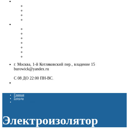
Вибропогружение шпунта и труб
Аренда вибропогружателя
Гусеничный экскаватор с ямобуром и вибропогружателем
Шпунтовое ограждение котлована
Погружение и извлечение шпунта вибропогружателем
Установка ЛЭП
Монтаж опор ЛЭП
Демонтаж опор ЛЭП
Монтаж опор СВ-95
Монтаж опор СВ-110
Монтаж столбов под электричество
Установка опор освещения
Монтаж деревянных столбов
г. Москва, 1-й Котляковский пер., владение 15
burowick@yandex.ru
С 08 ДО 22:00 ПН-ВС.
8 (909) 280 30 84
8 (915) 991 07 41
Главная
Города
Электроизолятор
Электроизолятор