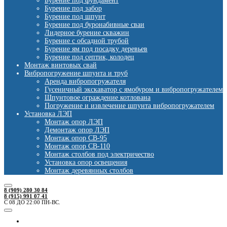
Бурение под фундамент
Бурение под забор
Бурение под шпунт
Бурение под буронабивные сваи
Лидерное бурение скважин
Бурение с обсадной трубой
Бурение ям под посадку деревьев
Бурение под септик, колодец
Монтаж винтовых свай
Вибропогружение шпунта и труб
Аренда вибропогружателя
Гусеничный экскаватор с ямобуром и вибропогружателем
Шпунтовое ограждение котлована
Погружение и извлечение шпунта вибропогружателем
Установка ЛЭП
Монтаж опор ЛЭП
Демонтаж опор ЛЭП
Монтаж опор СВ-95
Монтаж опор СВ-110
Монтаж столбов под электричество
Установка опор освещения
Монтаж деревянных столбов
8 (909) 280 30 84
8 (915) 991 07 41
С 08 ДО 22:00 ПН-ВС.
Ямобуры