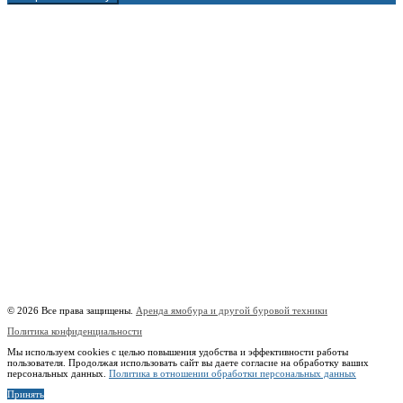
г. Москва, 1-й Котляковский пер., владение 15
burowick@yandex.ru
С 08 ДО 22:00 ПН-ВС.
8 (909) 280 30 84
8 (915) 991 07 41
8 (915) 991 07 41
burowick@yandex.ru
Вся техника
Бурение
Фотогалерея
О компании
Контакты
Расчётный счёт:
40802810508500010218
Название банка:
ООО "Банк Точка"
БИК:
044525104
Корреспондентский счёт:
30101810745374525104
Наименование:
Индивидуальный предприниматель Копицын Александр Сергеевич
ИНН:
760606603678
© 2026 Все права защищены.
Аренда ямобура и другой буровой техники
Политика конфиденциальности
Мы используем cookies с целью повышения удобства и эффективности работы
пользователя. Продолжая использовать сайт вы даете согласие на обработку ваших
персональных данных.
Политика в отношении обработки персональных данных
Принять