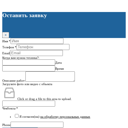
Оставить заявку
×
Имя
*
Телефон
*
Email
Когда вам нужна техника?:
Дата
Время
Описание работ:
Загрузите фото или видео с объекта
Click or drag a file to this area to upload.
Чекбоксы
*
Я согласен(на)
на обработку персональных данных
Phone