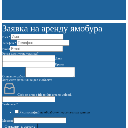
Заявка на аренду ямобура
Имя
*
Телефон
*
Email
Когда вам нужна техника?:
Дата
Время
Описание работ:
Загрузите фото или видео с объекта
Click or drag a file to this area to upload.
Чекбоксы
*
Я согласен(на)
на обработку персональных данных
Message
Отправить заявку