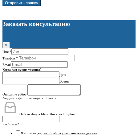
Отправить заявку
Заказать консультацию
×
Имя
*
Телефон
*
Email
Когда вам нужна техника?:
Дата
Время
Описание работ:
Загрузите фото или видео с объекта
Click or drag a file to this area to upload.
Чекбоксы
*
Я согласен(на)
на обработку персональных данных