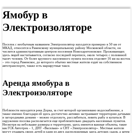
Ямобур в
Электроизоляторе
Поселок с необычным названием Электроизолятор находится примерно в 50 км от
МКАД, относится к Раменскому муниципальному району Московской области, он
числится административным центром поселения Новохаритоновское. Проживающих
здесь людей насчитывается, согласно последней переписи, около четырех с половиной
тысяч человек. От более крупного населенного пункта поселок отделяет 16 км на восток
– это город Раменское, до которого обычно местные жители ездят на собственном
автотранспорте, также есть маршрутные такси.
Аренда ямобура в
Электроизоляторе
Поблизости находится река Дорка, за счет которой организовано водоснабжение, а
также именно благодаря ей здесь достаточно активно застраивают территорию дачными
и загородными домами – можно отдохнуть, расслабиться, ловить рыбу и купаться. В
окружении поселка располагается еще приблизительно двадцать населенных пунктов.
Несмотря на небольшие размеры и территорию, здесь имеются важные объекты, такие
как ГСК Автотрек – 1, ДНТ «Васильки» и СНТ «Электроизолятор». Местные жители
могут отдавать своих детей в один из двух расположенных здесь детских садов, а затем