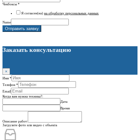
Чекбоксы
*
Я согласен(на)
на обработку персональных данных
Name
Отправить заявку
Заказать консультацию
×
Имя
*
Телефон
*
Email
Когда вам нужна техника?:
Дата
Время
Описание работ:
Загрузите фото или видео с объекта