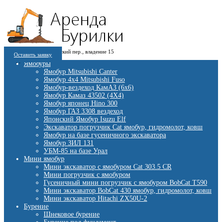
8 (909) 280 30 84
г. Москва, 1-й Котляковский пер., владение 15
8 (915) 991 07 41
Оставить заявку
burowick@yandex.ru
С 08 ДО 22:00 ПН-ВС.
Ямобуры
Ямобур Mitsubishi Canter
Ямобур 4х4 Mitsubishi Fuso
Ямобур-вездеход КамАЗ (6х6)
Ямобур Камаз 43502 (4Х4)
Ямобур японец Hino 300
Ямобур ГАЗ 3308 вездеход
Японский Ямобур Isuzu Elf
Экскаватор погрузчик Cat ямобур, гидромолот, ковш
Ямобур на базе гусеничного экскаватора
Ямобур ЗИЛ 131
УБМ-85 на базе Урал
Мини ямобур
Мини экскаватор с ямобуром Cat 303.5 CR
Мини погрузчик с ямобуром
Гусеничный мини погрузчик с ямобуром BobCat T590
Мини экскаватор BobCat 430 ямобур, гидромолот, ковш
Мини экскаватор Hitachi ZX50U-2
Бурение
Шнековое бурение