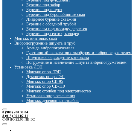
Бурение под фундамент
Бурение под забор
Бурение под шпунт
Бурение под буронабивные сваи
Лидерное бурение скважин
Бурение с обсадной трубой
Бурение ям под посадку деревьев
Бурение под септик, колодец
Монтаж винтовых свай
Вибропогружение шпунта и труб
Аренда вибропогружателя
Гусеничный экскаватор с ямобуром и вибропогружателем
Шпунтовое ограждение котлована
Погружение и извлечение шпунта вибропогружателем
Установка ЛЭП
Монтаж опор ЛЭП
Демонтаж опор ЛЭП
Монтаж опор СВ-95
Монтаж опор СВ-110
Монтаж столбов под электричество
Установка опор освещения
Монтаж деревянных столбов
8 (909) 280 30 84
8 (915) 991 07 41
С 08 ДО 22:00 ПН-ВС.
Ямобуры