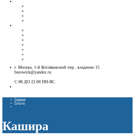
Вибропогружение шпунта и труб
Аренда вибропогружателя
Гусеничный экскаватор с ямобуром и вибропогружателем
Шпунтовое ограждение котлована
Погружение и извлечение шпунта вибропогружателем
Установка ЛЭП
Монтаж опор ЛЭП
Демонтаж опор ЛЭП
Монтаж опор СВ-95
Монтаж опор СВ-110
Монтаж столбов под электричество
Установка опор освещения
Монтаж деревянных столбов
г. Москва, 1-й Котляковский пер., владение 15
burowick@yandex.ru
С 08 ДО 22:00 ПН-ВС.
8 (909) 280 30 84
8 (915) 991 07 41
Главная
Города
Кашира
Кашира