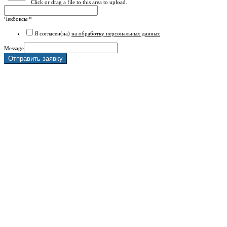
Click or drag a file to this area to upload.
Чекбоксы
*
Я согласен(на)
на обработку персональных данных
Message
Отправить заявку