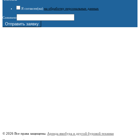
Я согласен(на)
на обработку персональных данных
Comment
Отправить заявку
г. Москва, 1-й Котляковский пер., владение 15
burowick@yandex.ru
С 08 ДО 22:00 ПН-ВС.
8 (909) 280 30 84
8 (915) 991 07 41
8 (915) 991 07 41
burowick@yandex.ru
Вся техника
Бурение
Фотогалерея
О компании
Контакты
Расчётный счёт:
40802810508500010218
Название банка:
ООО "Банк Точка"
БИК:
044525104
Корреспондентский счёт:
30101810745374525104
Наименование:
Индивидуальный предприниматель Копицын Александр Сергеевич
ИНН:
760606603678
© 2026 Все права защищены.
Аренда ямобура и другой буровой техники