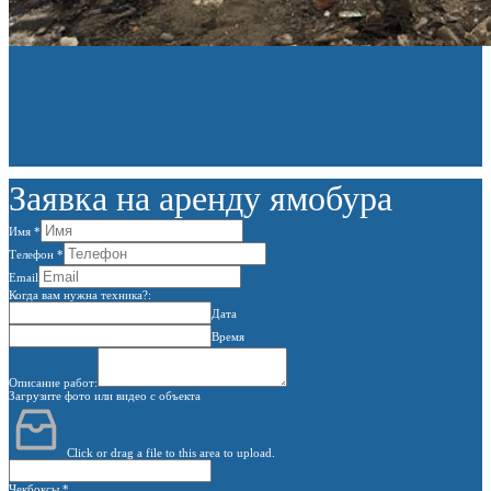
Заявка на аренду ямобура
Имя
*
Телефон
*
Email
Когда вам нужна техника?:
Дата
Время
Описание работ:
Загрузите фото или видео с объекта
Click or drag a file to this area to upload.
Чекбоксы
*