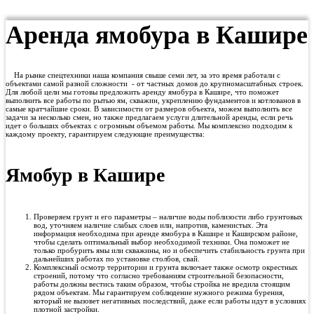
Аренда ямобура в Кашире
На рынке спецтехники наша компания свыше семи лет, за это время работали с
объектами самой разной сложности - от частных домов до крупномасштабных строек.
Для любой цели мы готовы предложить аренду ямобура в Кашире, что поможет
выполнить все работы по рытью ям, скважин, укреплению фундаментов и котлованов в
самые кратчайшие сроки. В зависимости от размеров объекта, можем выполнить все
задачи за несколько смен, но также предлагаем услуги длительной аренды, если речь
идет о больших объектах с огромным объемом работы. Мы комплексно подходим к
каждому проекту, гарантируем следующие преимущества:
Ямобур в Кашире
Проверяем грунт и его параметры – наличие воды поблизости либо грунтовых
вод, уточняем наличие слабых слоев или, напротив, каменистых. Эта
информация необходима при аренде ямобура в Кашире и Каширском районе,
чтобы сделать оптимальный выбор необходимой техники. Она поможет не
только пробурить ямы или скважины, но и обеспечить стабильность грунта при
дальнейших работах по установке столбов, свай.
Комплексный осмотр территории и грунта включает также осмотр окрестных
строений, потому что согласно требованиям строительной безопасности,
работы должны вестись таким образом, чтобы стройка не вредила стоящим
рядом объектам. Мы гарантируем соблюдение нужного режима бурения,
который не вызовет негативных последствий, даже если работы идут в условиях
плотной застройки.