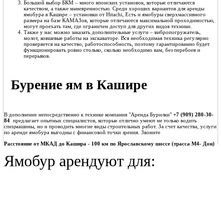
Большой выбор БКМ – много японских установок, которые отличаются
качеством, а также маневренностью. Среди хороших вариантов для аренды
ямобура в Кашире – установки от Hitachi, Есть и ямобуры сверхмассивного
размера на базе КАМАЗов, которые отличаются максимальной проходимостью,
могут проехать там, где ограничен доступ для других видов техники.
Также у нас можно заказать дополнительные услуги – вибропогружатель,
молот, ковшевые работы на экскаваторе. Вся необходимая техника регулярно
проверяется на качество, работоспособность, поэтому гарантированно будет
функционировать ровно столько, сколько необходимо вам, без перебоев и
перерывов.
Бурение ям в Кашире
В дополнение непосредственно к технике компания "Аренда Бурилки"
+7 (909) 280-30-
84
предлагает опытных специалистов, которые отлично умеют не только водить
спецмашины, но и проводить многие виды строительных работ. За счет качества, услуги
по аренде ямобура выгодны с финансовой точки зрения. Звоните
Расстояние от МКАД до
Кашира - 100 км по Ярославскому шоссе (трасса М4- Дон)
Ямобур арендуют для: