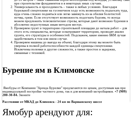
при строительстве фундаментов и в некоторых иных случаях.
Универсальность и проходимость – также в любых условиях. Благодаря
бурильной спецтехнике на гусеничном ходу есть возможность подъехать туда,
куда очень сложно подняться или легко завязнуть из-за обилия болотистой
почвы, грязи. Если отсутствует возможность подогнать буроям, то всегда
можем предложить телескопические стрелы, которые дают возможно бурения в
абсолютно недоступных иным методом местах.
Проверяем грунт и территорию строительной площадки до начала работ – для
этого есть специалисты, которые осматривают территорию, проводят анализ
грунта, его структуры и особенностей. Подскажем, какие именно БКМ лучше
задействовать в том или ином случае.
Проверяем машины до выезда на объект, благодаря этому вы можете быть
уверены в полной работоспособности каждой единицы спецтехники.
Исключены поломки и другие сложности, а также простои и задержки,
связанные с техникой.
Бурение ям в Климовске
Ямобуры от Компании "Аренда Бурилки" предлагаются по ценам, доступным как при
индивидуальной постройке частного дома, так и для компаний-застройщиков.
+7 (909)
280-30-84.
Звоните
Расстояние от МКАД до
Климовск - 24 км по Варшавскому шоссе
Ямобур арендуют для: