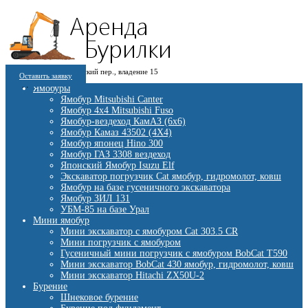
8 (909) 280 30 84
г. Москва, 1-й Котляковский пер., владение 15
8 (915) 991 07 41
Оставить заявку
burowick@yandex.ru
С 08 ДО 22:00 ПН-ВС.
Ямобуры
Ямобур Mitsubishi Canter
Ямобур 4х4 Mitsubishi Fuso
Ямобур-вездеход КамАЗ (6х6)
Ямобур Камаз 43502 (4Х4)
Ямобур японец Hino 300
Ямобур ГАЗ 3308 вездеход
Японский Ямобур Isuzu Elf
Экскаватор погрузчик Cat ямобур, гидромолот, ковш
Ямобур на базе гусеничного экскаватора
Ямобур ЗИЛ 131
УБМ-85 на базе Урал
Мини ямобур
Мини экскаватор с ямобуром Cat 303.5 CR
Мини погрузчик с ямобуром
Гусеничный мини погрузчик с ямобуром BobCat T590
Мини экскаватор BobCat 430 ямобур, гидромолот, ковш
Мини экскаватор Hitachi ZX50U-2
Бурение
Шнековое бурение