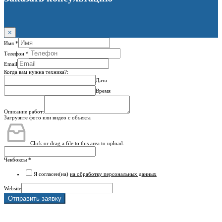
×
Имя
*
Телефон
*
Email
Когда вам нужна техника?:
Дата
Время
Описание работ:
Загрузите фото или видео с объекта
Click or drag a file to this area to upload.
Чекбоксы
*
Я согласен(на)
на обработку персональных данных
Website
Отправить заявку