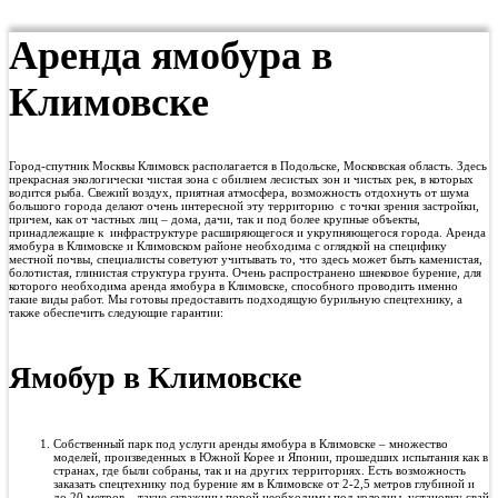
Аренда ямобура в
Климовске
Город-спутник Москвы Климовск располагается в Подольске, Московская область. Здесь
прекрасная экологически чистая зона с обилием лесистых зон и чистых рек, в которых
водится рыба. Свежий воздух, приятная атмосфера, возможность отдохнуть от шума
большого города делают очень интересной эту территорию с точки зрения застройки,
причем, как от частных лиц – дома, дачи, так и под более крупные объекты,
принадлежащие к инфраструктуре расширяющегося и укрупняющегося города. Аренда
ямобура в Климовске и Климовском районе необходима с оглядкой на специфику
местной почвы, специалисты советуют учитывать то, что здесь может быть каменистая,
болотистая, глинистая структура грунта. Очень распространено шнековое бурение, для
которого необходима аренда ямобура в Климовске, способного проводить именно
такие виды работ. Мы готовы предоставить подходящую бурильную спецтехнику, а
также обеспечить следующие гарантии:
Ямобур в Климовске
Собственный парк под услуги аренды ямобура в Климовске – множество
моделей, произведенных в Южной Корее и Японии, прошедших испытания как в
странах, где были собраны, так и на других территориях. Есть возможность
заказать спецтехнику под бурение ям в Климовске от 2-2,5 метров глубиной и
до 20 метров – такие скважины порой необходимы под колодцы, установку свай