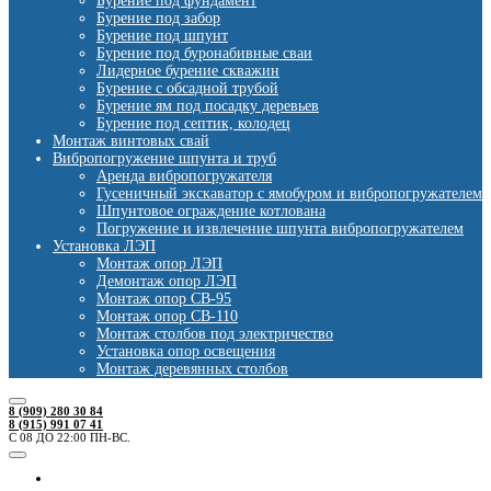
Бурение под фундамент
Бурение под забор
Бурение под шпунт
Бурение под буронабивные сваи
Лидерное бурение скважин
Бурение с обсадной трубой
Бурение ям под посадку деревьев
Бурение под септик, колодец
Монтаж винтовых свай
Вибропогружение шпунта и труб
Аренда вибропогружателя
Гусеничный экскаватор с ямобуром и вибропогружателем
Шпунтовое ограждение котлована
Погружение и извлечение шпунта вибропогружателем
Установка ЛЭП
Монтаж опор ЛЭП
Демонтаж опор ЛЭП
Монтаж опор СВ-95
Монтаж опор СВ-110
Монтаж столбов под электричество
Установка опор освещения
Монтаж деревянных столбов
8 (909) 280 30 84
8 (915) 991 07 41
С 08 ДО 22:00 ПН-ВС.
Ямобуры