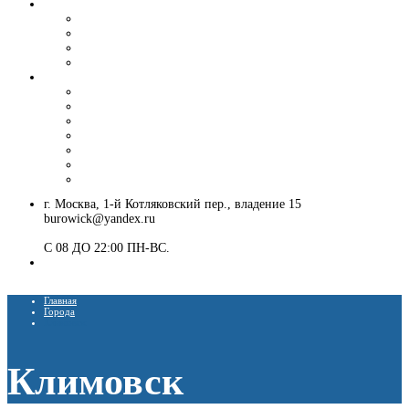
Вибропогружение шпунта и труб
Аренда вибропогружателя
Гусеничный экскаватор с ямобуром и вибропогружателем
Шпунтовое ограждение котлована
Погружение и извлечение шпунта вибропогружателем
Установка ЛЭП
Монтаж опор ЛЭП
Демонтаж опор ЛЭП
Монтаж опор СВ-95
Монтаж опор СВ-110
Монтаж столбов под электричество
Установка опор освещения
Монтаж деревянных столбов
г. Москва, 1-й Котляковский пер., владение 15
burowick@yandex.ru
С 08 ДО 22:00 ПН-ВС.
8 (909) 280 30 84
8 (915) 991 07 41
Главная
Города
Климовск
Климовск