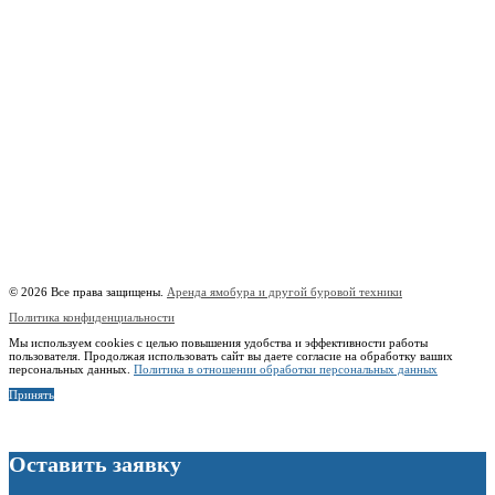
burowick@yandex.ru
Вся техника
Бурение
Фотогалерея
О компании
Контакты
Расчётный счёт:
40802810508500010218
Название банка:
ООО "Банк Точка"
БИК:
044525104
Корреспондентский счёт:
30101810745374525104
Наименование:
Индивидуальный предприниматель Копицын Александр Сергеевич
ИНН:
760606603678
© 2026 Все права защищены.
Аренда ямобура и другой буровой техники
Политика конфиденциальности
Мы используем cookies с целью повышения удобства и эффективности работы
пользователя. Продолжая использовать сайт вы даете согласие на обработку ваших
персональных данных.
Политика в отношении обработки персональных данных
Принять
Оставить заявку