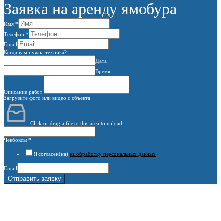
Заявка на аренду ямобура
Имя
*
Телефон
*
Email
Когда вам нужна техника?:
Дата
Время
Описание работ:
Загрузите фото или видео с объекта
Click or drag a file to this area to upload.
Чекбоксы
*
Я согласен(на)
на обработку персональных данных
Email
Отправить заявку
г. Москва, 1-й Котляковский пер., владение 15
burowick@yandex.ru
С 08 ДО 22:00 ПН-ВС.
8 (909) 280 30 84
8 (915) 991 07 41
8 (915) 991 07 41