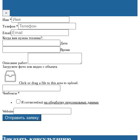
×
Имя
*
Телефон
*
Email
Когда вам нужна техника?:
Дата
Время
Описание работ:
Загрузите фото или видео с объекта
Click or drag a file to this area to upload.
Чекбоксы
*
Я согласен(на)
на обработку персональных данных
Website
Отправить заявку
Заказать консультацию