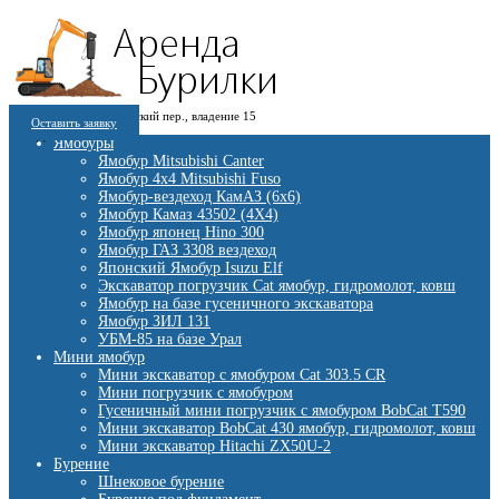
8 (909) 280 30 84
г. Москва, 1-й Котляковский пер., владение 15
8 (915) 991 07 41
Оставить заявку
burowick@yandex.ru
С 08 ДО 22:00 ПН-ВС.
Ямобуры
Ямобур Mitsubishi Canter
Ямобур 4х4 Mitsubishi Fuso
Ямобур-вездеход КамАЗ (6х6)
Ямобур Камаз 43502 (4Х4)
Ямобур японец Hino 300
Ямобур ГАЗ 3308 вездеход
Японский Ямобур Isuzu Elf
Экскаватор погрузчик Cat ямобур, гидромолот, ковш
Ямобур на базе гусеничного экскаватора
Ямобур ЗИЛ 131
УБМ-85 на базе Урал
Мини ямобур
Мини экскаватор с ямобуром Cat 303.5 CR
Мини погрузчик с ямобуром
Гусеничный мини погрузчик с ямобуром BobCat T590
Мини экскаватор BobCat 430 ямобур, гидромолот, ковш
Мини экскаватор Hitachi ZX50U-2
Бурение
Шнековое бурение