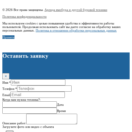
ИНН:
760606603678
© 2026 Все права защищены.
Аренда ямобура и другой буровой техники
Политика конфиденциальности
Мы используем cookies с целью повышения удобства и эффективности работы
пользователя. Продолжая использовать сайт вы даете согласие на обработку ваших
персональных данных.
Политика в отношении обработки персональных данных
Принять
Оставить заявку
×
Имя
*
Телефон
*
Email
Когда вам нужна техника?:
Дата
Время
Описание работ:
Загрузите фото или видео с объекта