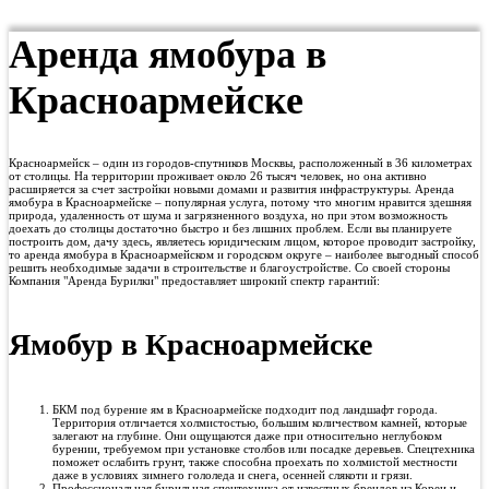
Аренда ямобура в
Красноармейске
Красноармейск – один из городов-спутников Москвы, расположенный в 36 километрах
от столицы. На территории проживает около 26 тысяч человек, но она активно
расширяется за счет застройки новыми домами и развития инфраструктуры. Аренда
ямобура в Красноармейске – популярная услуга, потому что многим нравится здешняя
природа, удаленность от шума и загрязненного воздуха, но при этом возможность
доехать до столицы достаточно быстро и без лишних проблем. Если вы планируете
построить дом, дачу здесь, являетесь юридическим лицом, которое проводит застройку,
то аренда ямобура в Красноармейском и городском округе – наиболее выгодный способ
решить необходимые задачи в строительстве и благоустройстве. Со своей стороны
Компания "Аренда Бурилки" предоставляет широкий спектр гарантий:
Ямобур в Красноармейске
БКМ под бурение ям в Красноармейске подходит под ландшафт города.
Территория отличается холмистостью, большим количеством камней, которые
залегают на глубине. Они ощущаются даже при относительно неглубоком
бурении, требуемом при установке столбов или посадке деревьев. Спецтехника
поможет ослабить грунт, также способна проехать по холмистой местности
даже в условиях зимнего гололеда и снега, осенней слякоти и грязи.
Профессиональная бурильная спецтехника от известных брендов из Кореи и