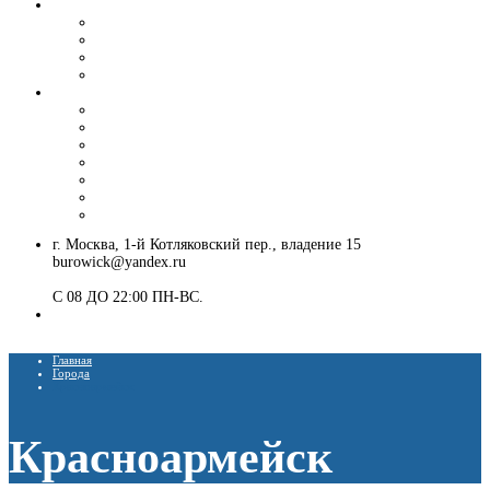
Вибропогружение шпунта и труб
Аренда вибропогружателя
Гусеничный экскаватор с ямобуром и вибропогружателем
Шпунтовое ограждение котлована
Погружение и извлечение шпунта вибропогружателем
Установка ЛЭП
Монтаж опор ЛЭП
Демонтаж опор ЛЭП
Монтаж опор СВ-95
Монтаж опор СВ-110
Монтаж столбов под электричество
Установка опор освещения
Монтаж деревянных столбов
г. Москва, 1-й Котляковский пер., владение 15
burowick@yandex.ru
С 08 ДО 22:00 ПН-ВС.
8 (909) 280 30 84
8 (915) 991 07 41
Главная
Города
Красноармейск
Красноармейск