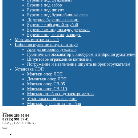
Бурение под фундамент
Бурение под забор
Бурение под шпунт
Бурение под буронабивные сваи
Лидерное бурение скважин
Бурение с обсадной трубой
Бурение ям под посадку деревьев
Бурение под септик, колодец
Монтаж винтовых свай
Вибропогружение шпунта и труб
Аренда вибропогружателя
Гусеничный экскаватор с ямобуром и вибропогружателем
Шпунтовое ограждение котлована
Погружение и извлечение шпунта вибропогружателем
Установка ЛЭП
Монтаж опор ЛЭП
Демонтаж опор ЛЭП
Монтаж опор СВ-95
Монтаж опор СВ-110
Монтаж столбов под электричество
Установка опор освещения
Монтаж деревянных столбов
8 (909) 280 30 84
8 (915) 991 07 41
С 08 ДО 22:00 ПН-ВС.
Ямобуры