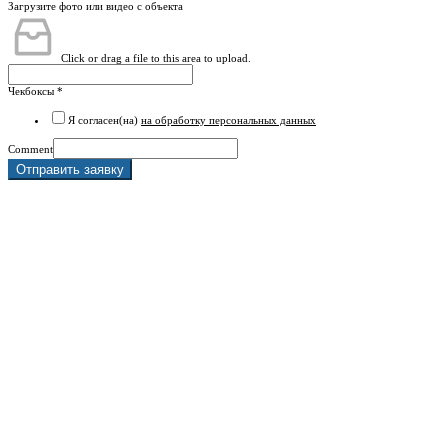
Загрузите фото или видео с объекта
Click or drag a file to this area to upload.
Чекбоксы
*
Я согласен(на)
на обработку персональных данных
Comment
Отправить заявку