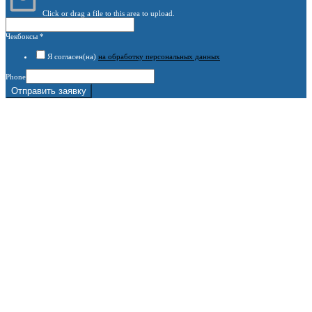
Click or drag a file to this area to upload.
Чекбоксы
*
Я согласен(на)
на обработку персональных данных
Phone
Отправить заявку
г. Москва, 1-й Котляковский пер., владение 15
burowick@yandex.ru
С 08 ДО 22:00 ПН-ВС.
8 (909) 280 30 84
8 (915) 991 07 41
8 (915) 991 07 41
burowick@yandex.ru
Вся техника
Бурение
Фотогалерея
О компании
Контакты
Расчётный счёт:
40802810508500010218
Название банка:
ООО "Банк Точка"
БИК:
044525104
Корреспондентский счёт:
30101810745374525104
Наименование:
Индивидуальный предприниматель Копицын Александр Сергеевич