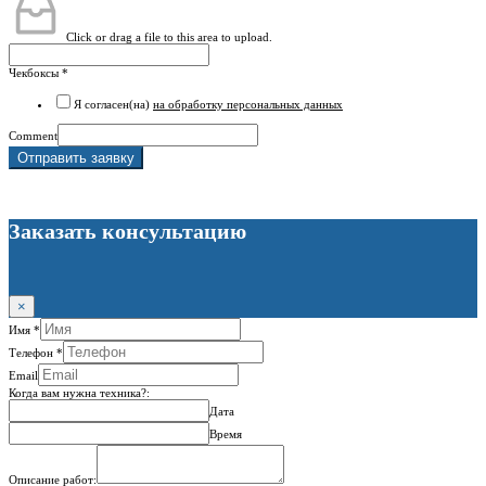
Click or drag a file to this area to upload.
Чекбоксы
*
Я согласен(на)
на обработку персональных данных
Comment
Отправить заявку
Заказать консультацию
×
Имя
*
Телефон
*
Email
Когда вам нужна техника?:
Дата
Время
Описание работ: