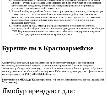
Японии – стран, давно зарекомендовавших себя как отличные производители
качественных продуктов, в том числе, специализированных бурильных
установок и дополнительной спецтехники.
Большой выбор моделей на базе экскаватора, трактора, машины, манипулятора.
В зависимости от поставленной задачи поможем подобрать оптимальную
буровую установку, в наличии есть телескопические стрелы, за счет которых
проводятся бурильные работы даже там, куда практически невозможно
подъехать вплотную.
Помимо услуг аренды ямобура в Красноармейске поможем обеспечить
установку свай, заборов, шпунта, также посадку деревьев и монтаж столбов для
ЛЭП. Бурильные машины могут довезти столбы, сваи или деревья на нужную
точку благодаря расположенным на крыше «рогам».
Бурение ям в Красноармейске
Арендуемые ямобуры в Красноармейске проходят регулярный и всесторонний
техосмотр, позволяющий выявить малейшие неисправности. Заказчик получает
полностью рабочую спецтехнику, с которой не возникнет проблем в процессе бурения
ям или установки столбов, свай или шпунтов. Работаем по договору, как с физическими,
так и юрлицами.
+7 (909) 280-30-84.
Звоните
Расстояние от МКАД до
Красноармейск - 42 км по Ярославскому шоссе (трасса М8
Холмогоры)
Ямобур арендуют для: