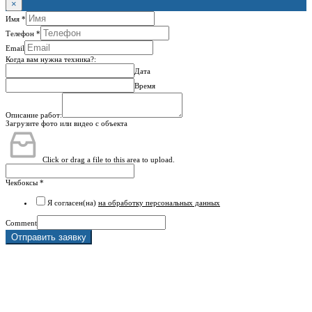
×
Имя
*
Телефон
*
Email
Когда вам нужна техника?:
Дата
Время
Описание работ:
Загрузите фото или видео с объекта
Click or drag a file to this area to upload.
Чекбоксы
*
Я согласен(на)
на обработку персональных данных
Comment
Отправить заявку