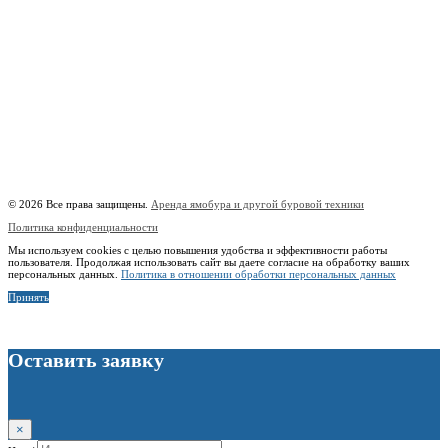
Фотогалерея
О компании
Контакты
Расчётный счёт:
40802810508500010218
Название банка:
ООО "Банк Точка"
БИК:
044525104
Корреспондентский счёт:
30101810745374525104
Наименование:
Индивидуальный предприниматель Копицын Александр Сергеевич
ИНН:
760606603678
© 2026 Все права защищены.
Аренда ямобура и другой буровой техники
Политика конфиденциальности
Мы используем cookies с целью повышения удобства и эффективности работы
пользователя. Продолжая использовать сайт вы даете согласие на обработку ваших
персональных данных.
Политика в отношении обработки персональных данных
Принять
Оставить заявку
×