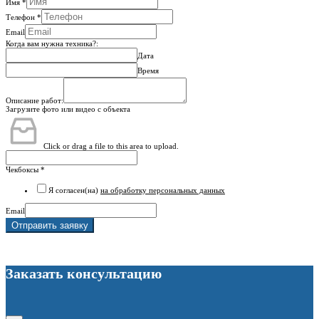
Имя
*
Телефон
*
Email
Когда вам нужна техника?:
Дата
Время
Описание работ:
Загрузите фото или видео с объекта
Click or drag a file to this area to upload.
Чекбоксы
*
Я согласен(на)
на обработку персональных данных
Email
Отправить заявку
Заказать консультацию