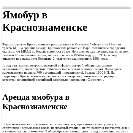
Ямобур в
Краснознаменске
Территориально Краснознаменск расположился в Московской области на 41-от км
трассы М1, на границе между Одинцовским районом и Наро-Фоминским городским
округом. От МКАД до Краснознаменска 26 км. История города началась еще со времен
Великой Отечественной войны, он был основан в 1950-м году. До 1994-го года
числился под названием Голицыно-2, статус города получил с 1981 года.
Город отличается прекрасно развитой инфраструктурой, обширным рынком
недвижимости, политической стабильностью и большим потенциалом. Всего здесь
насчитывается порядка 700 организаций и предприятий, больше 1000 ИП. На
территории Краснознаменска расположился ликероводочный завод «Традиции
качества» крупнейшей российской алкогольной компании «Синергия».
Аренда ямобура в
Краснознаменске
В Краснознаменске определенно есть чем заняться, здесь имеется центр досуга,
спортивная и музыкальная школа, прекрасный стадион, центр развития творчества детей
и юношества, спорткомплекс, 9 общеобразовательных школ. Город постепенно растет и