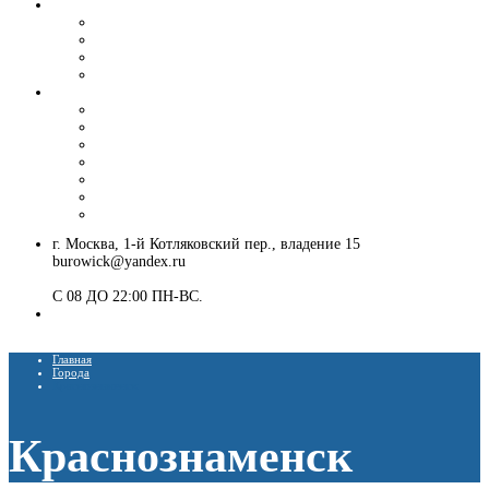
Вибропогружение шпунта и труб
Аренда вибропогружателя
Гусеничный экскаватор с ямобуром и вибропогружателем
Шпунтовое ограждение котлована
Погружение и извлечение шпунта вибропогружателем
Установка ЛЭП
Монтаж опор ЛЭП
Демонтаж опор ЛЭП
Монтаж опор СВ-95
Монтаж опор СВ-110
Монтаж столбов под электричество
Установка опор освещения
Монтаж деревянных столбов
г. Москва, 1-й Котляковский пер., владение 15
burowick@yandex.ru
С 08 ДО 22:00 ПН-ВС.
8 (909) 280 30 84
8 (915) 991 07 41
Главная
Города
Краснознаменск
Краснознаменск