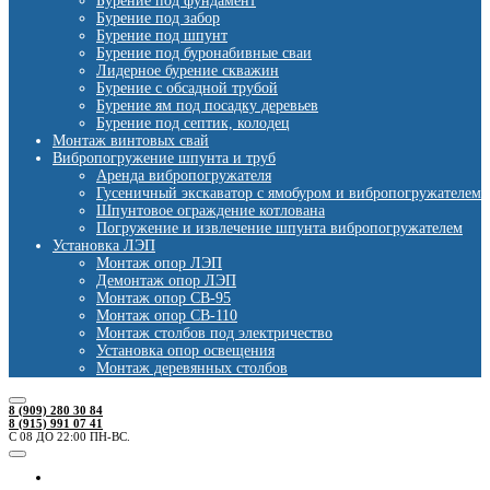
Бурение под фундамент
Бурение под забор
Бурение под шпунт
Бурение под буронабивные сваи
Лидерное бурение скважин
Бурение с обсадной трубой
Бурение ям под посадку деревьев
Бурение под септик, колодец
Монтаж винтовых свай
Вибропогружение шпунта и труб
Аренда вибропогружателя
Гусеничный экскаватор с ямобуром и вибропогружателем
Шпунтовое ограждение котлована
Погружение и извлечение шпунта вибропогружателем
Установка ЛЭП
Монтаж опор ЛЭП
Демонтаж опор ЛЭП
Монтаж опор СВ-95
Монтаж опор СВ-110
Монтаж столбов под электричество
Установка опор освещения
Монтаж деревянных столбов
8 (909) 280 30 84
8 (915) 991 07 41
С 08 ДО 22:00 ПН-ВС.
Ямобуры