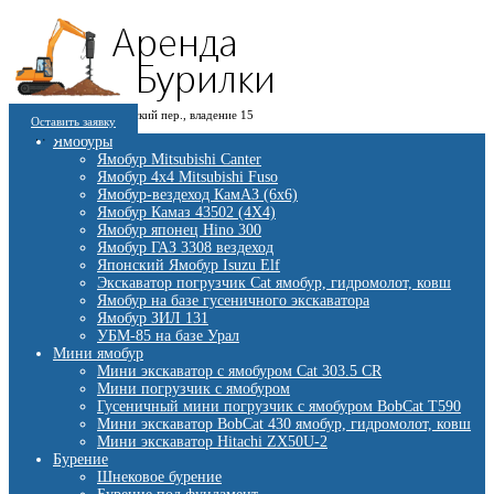
8 (909) 280 30 84
г. Москва, 1-й Котляковский пер., владение 15
8 (915) 991 07 41
Оставить заявку
burowick@yandex.ru
С 08 ДО 22:00 ПН-ВС.
Ямобуры
Ямобур Mitsubishi Canter
Ямобур 4х4 Mitsubishi Fuso
Ямобур-вездеход КамАЗ (6х6)
Ямобур Камаз 43502 (4Х4)
Ямобур японец Hino 300
Ямобур ГАЗ 3308 вездеход
Японский Ямобур Isuzu Elf
Экскаватор погрузчик Cat ямобур, гидромолот, ковш
Ямобур на базе гусеничного экскаватора
Ямобур ЗИЛ 131
УБМ-85 на базе Урал
Мини ямобур
Мини экскаватор с ямобуром Cat 303.5 CR
Мини погрузчик с ямобуром
Гусеничный мини погрузчик с ямобуром BobCat T590
Мини экскаватор BobCat 430 ямобур, гидромолот, ковш
Мини экскаватор Hitachi ZX50U-2
Бурение
Шнековое бурение