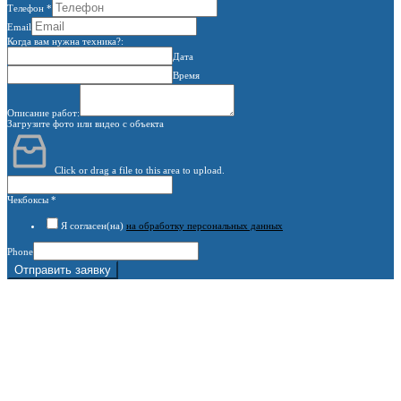
Телефон
*
Email
Когда вам нужна техника?:
Дата
Время
Описание работ:
Загрузите фото или видео с объекта
Click or drag a file to this area to upload.
Чекбоксы
*
Я согласен(на)
на обработку персональных данных
Phone
Отправить заявку
г. Москва, 1-й Котляковский пер., владение 15
burowick@yandex.ru
С 08 ДО 22:00 ПН-ВС.
8 (909) 280 30 84
8 (915) 991 07 41
8 (915) 991 07 41
burowick@yandex.ru
Вся техника
Бурение