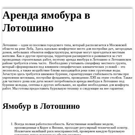
Аренда ямобура в
Лотошино
Лотошино – один из поселков городского типа, который располагается в Московской
области на реке Лобь. Здесь идеально комфортное место для постройки дач, загородных
домов, небольших объектов инфраструктуры, которые могут пригодиться местным
жителям. Как и другие пригороды, территория расширяется и развивается за счет
проводимых строительных работ, поэтому аренда ямобура в Лотошино и Лотошинском
районе требуется очень часто. Необходимо учитывать специфику местного грунта,
который сформировался под влиянием специфических климатических условий – это
лесополоса, а также воздействие близко находящейся реки плюс грунтовые воды.
Зачастую здесь требуется шнековое бурение, гарантирующее стабильность почвы при
укреплении котлована, постройке фундамента, проведении ЛЭП на этапе столбов. Также
для частного дома или дачи может потребоваться аренда ямобура в Лотошино под
бурение колодца, септика и других небольших, но крайне необходимых для комфорта
работ. Мы готовы предоставить бурильную технику и следующие на нее гарантии:
Ямобур в Лотошино
Всегда полная работоспособность. Качественные новейшие модели,
произведенные в Корее и Японии, проходят регулярный технический осмотр.
Исключаем малейший риск неисправностей, проверяем каждую бурильную
установку перед выездом на объект заказчика.