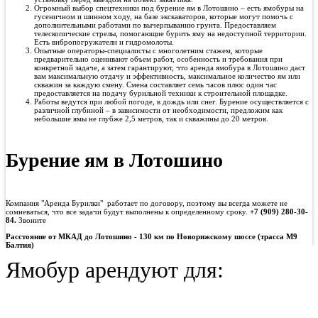
Огромный выбор спецтехники под бурение ям в Лотошино – есть ямобуры на
гусеничном и шинном ходу, на базе экскаваторов, которые могут помочь с
дополнительными работами по вычерпыванию грунта. Предоставляем
телескопические стрелы, помогающие бурить яму на недоступной территории.
Есть вибропогружатели и гидромолоты.
Опытные операторы-специалисты с многолетним стажем, которые
предварительно оценивают объем работ, особенность и требования при
конкретной задаче, а затем гарантируют, что аренда ямобура в Лотошино даст
вам максимальную отдачу и эффективность, максимальное количество ям или
скважин за каждую смену. Смена составляет семь часов плюс один час
предоставляется на подачу бурильной техники к строительной площадке.
Работы ведутся при любой погоде, в дождь или снег. Бурение осуществляется с
различной глубиной – в зависимости от необходимости, предложим как
небольшие ямы не глубже 2,5 метров, так и скважины до 20 метров.
Бурение ям в Лотошино
Компания "Аренда Бурилки" работает по договору, поэтому вы всегда можете не
сомневаться, что все задачи будут выполнены к определенному сроку.
+7 (909) 280-30-
84.
Звоните
Расстояние от МКАД до
Лотошино - 130 км по Новорижскому шоссе (трасса М9
Балтия)
Ямобур арендуют для: