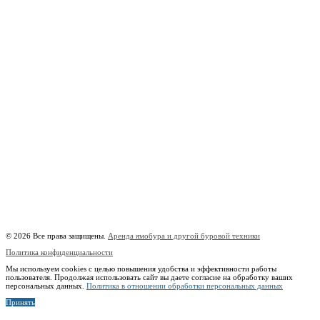
г. Москва, 1-й Котляковский пер., владение 15
burowick@yandex.ru
С 08 ДО 22:00 ПН-ВС.
8 (909) 280 30 84
8 (915) 991 07 41
8 (915) 991 07 41
burowick@yandex.ru
Вся техника
Бурение
Фотогалерея
О компании
Контакты
Расчётный счёт:
40802810508500010218
Название банка:
ООО "Банк Точка"
БИК:
044525104
Корреспондентский счёт:
30101810745374525104
Наименование:
Индивидуальный предприниматель Копицын Александр Сергеевич
ИНН:
760606603678
© 2026 Все права защищены.
Аренда ямобура и другой буровой техники
Политика конфиденциальности
Мы используем cookies с целью повышения удобства и эффективности работы
пользователя. Продолжая использовать сайт вы даете согласие на обработку ваших
персональных данных.
Политика в отношении обработки персональных данных
Принять