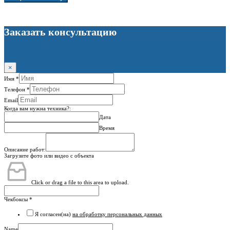
Заказать консультацию
×
Имя
*
Телефон
*
Email
Когда вам нужна техника?:
Дата
Время
Описание работ:
Загрузите фото или видео с объекта
Click or drag a file to this area to upload.
Чекбоксы
*
Я согласен(на)
на обработку персональных данных
Name