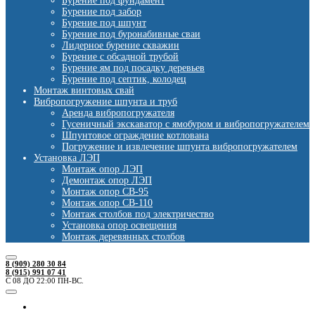
Бурение под фундамент
Бурение под забор
Бурение под шпунт
Бурение под буронабивные сваи
Лидерное бурение скважин
Бурение с обсадной трубой
Бурение ям под посадку деревьев
Бурение под септик, колодец
Монтаж винтовых свай
Вибропогружение шпунта и труб
Аренда вибропогружателя
Гусеничный экскаватор с ямобуром и вибропогружателем
Шпунтовое ограждение котлована
Погружение и извлечение шпунта вибропогружателем
Установка ЛЭП
Монтаж опор ЛЭП
Демонтаж опор ЛЭП
Монтаж опор СВ-95
Монтаж опор СВ-110
Монтаж столбов под электричество
Установка опор освещения
Монтаж деревянных столбов
8 (909) 280 30 84
8 (915) 991 07 41
С 08 ДО 22:00 ПН-ВС.
Ямобуры