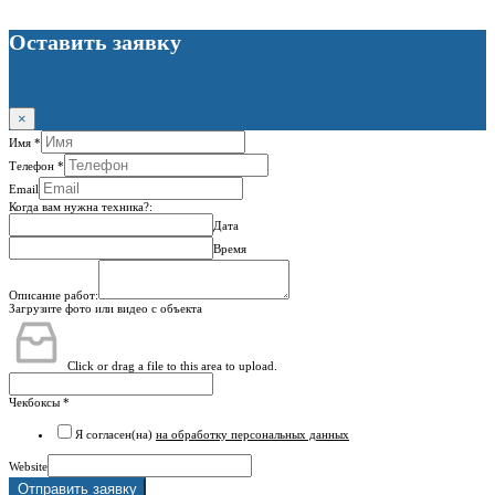
Оставить заявку
×
Имя
*
Телефон
*
Email
Когда вам нужна техника?:
Дата
Время
Описание работ:
Загрузите фото или видео с объекта
Click or drag a file to this area to upload.
Чекбоксы
*
Я согласен(на)
на обработку персональных данных
Website
Отправить заявку