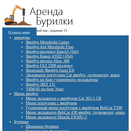
8 (909) 280 30 84
г. Москва, 1-й Котляковский пер., владение 15
8 (915) 991 07 41
Оставить заявку
burowick@yandex.ru
С 08 ДО 22:00 ПН-ВС.
Ямобуры
Ямобур Mitsubishi Canter
Ямобур 4х4 Mitsubishi Fuso
Ямобур-вездеход КамАЗ (6х6)
Ямобур Камаз 43502 (4Х4)
Ямобур японец Hino 300
Ямобур ГАЗ 3308 вездеход
Японский Ямобур Isuzu Elf
Экскаватор погрузчик Cat ямобур, гидромолот, ковш
Ямобур на базе гусеничного экскаватора
Ямобур ЗИЛ 131
УБМ-85 на базе Урал
Мини ямобур
Мини экскаватор с ямобуром Cat 303.5 CR
Мини погрузчик с ямобуром
Гусеничный мини погрузчик с ямобуром BobCat T590
Мини экскаватор BobCat 430 ямобур, гидромолот, ковш
Мини экскаватор Hitachi ZX50U-2
Бурение
Шнековое бурение