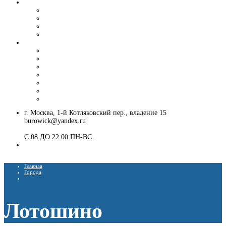
Вибропогружение шпунта и труб
Аренда вибропогружателя
Гусеничный экскаватор с ямобуром и вибропогружателем
Шпунтовое ограждение котлована
Погружение и извлечение шпунта вибропогружателем
Установка ЛЭП
Монтаж опор ЛЭП
Демонтаж опор ЛЭП
Монтаж опор СВ-95
Монтаж опор СВ-110
Монтаж столбов под электричество
Установка опор освещения
Монтаж деревянных столбов
г. Москва, 1-й Котляковский пер., владение 15
burowick@yandex.ru
С 08 ДО 22:00 ПН-ВС.
8 (909) 280 30 84
8 (915) 991 07 41
Главная
Города
Лотошино
Лотошино