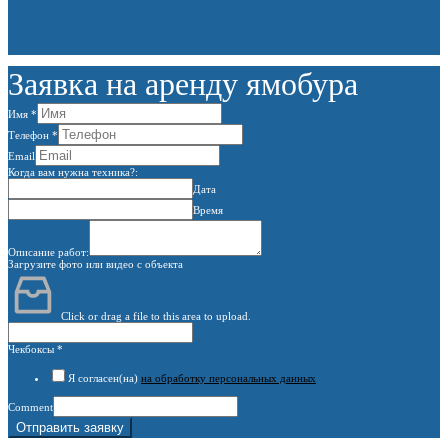
Заявка на аренду ямобура
Имя
*
Телефон
*
Email
Когда вам нужна техника?:
Дата
Время
Описание работ:
Загрузите фото или видео с объекта
Click or drag a file to this area to upload.
Чекбоксы
*
Я согласен(на)
на обработку персональных данных
Comment
Отправить заявку