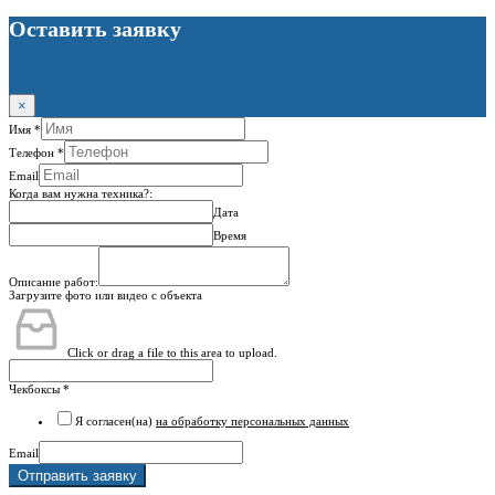
Оставить заявку
×
Имя
*
Телефон
*
Email
Когда вам нужна техника?:
Дата
Время
Описание работ:
Загрузите фото или видео с объекта
Click or drag a file to this area to upload.
Чекбоксы
*
Я согласен(на)
на обработку персональных данных
Email
Отправить заявку