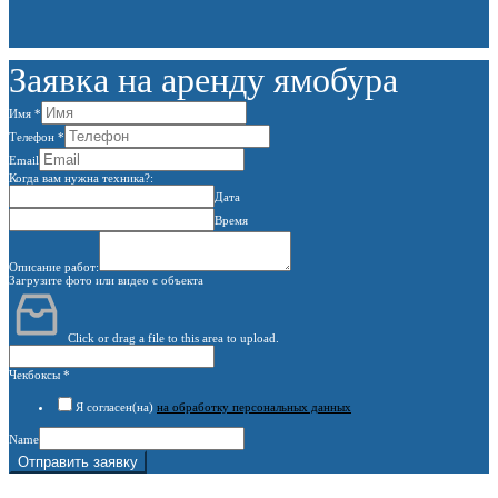
Заявка на аренду ямобура
Имя
*
Телефон
*
Email
Когда вам нужна техника?:
Дата
Время
Описание работ:
Загрузите фото или видео с объекта
Click or drag a file to this area to upload.
Чекбоксы
*
Я согласен(на)
на обработку персональных данных
Name
Отправить заявку
г. Москва, 1-й Котляковский пер., владение 15
burowick@yandex.ru