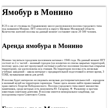
Ямобур в Монино
В 23-х км от столицы по Горьковскому шоссе расположился поселок городского типа
под названием Монино. ПГТ относится к округу Щелково Московской области.
Количество жителей поселка на данный момент составляет около 20 500 человек.
Аренда ямобура в Монино
Монино числиться городским поселением начиная с 1946 года. На данный момент ПГТ
состоит из 2-х частей – военный городок (он исключен из списка закрытых территорий,
поэтому здесь уже нет пропускной системы) и рабочее поселение (полностью открытая
территория), где расположена ж/д станция. На территории поселка есть несколько
учебных заведений – школа-интернат с предварительной подготовкой в летнее время, 3
СОШ, музыкальная школа для детей.
В поселке будет интересно исследовать несколько достопримечательностей – аэродром
и военный музей на территории гарнизона. Также здесь можно найти православный
храм святого Георгия Победоносного. Поселок городского типа имеет множество
памятников, среди которых есть монументы Ю. Гагарину, Ф. Фалалееву и прочим
известным советским деятелям. В поселке имеется мемориальное кладбище, где
похоронены герои Советского Союза.