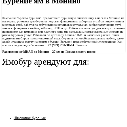
Бурение ям в Монино
Компания "Аренда Бурилки" предоставит бурильную спецтехнику в посёлок Монино на
выгодных условиях для бурения под сваи фундаменты, заборных столбов, закручивания
винтовых свай, работы по забуриванию шпунтов в котлованах, вибропогружение труб,
монтаж фонарных столбов, ж/б опор ЛЭП и др. Гибкая система цен для каждого клиента
независимо для компании или частного лица мы предложим самые выгодные условия на
рынке буровых услуг. Работаем по договору безнал с НДС и наличный расчёт. Наши
водители ямобуров имеют огромный стаж бурения и способны выполнить любую, даже
особо сложную задачу на вашем объекте. Большой парк собственной спецтехники. Как
всегда консультация бесплатна.
+7 (909) 280-30-84.
Звоните
Расстояние от МКАД до Монино - 27 км по Горьковскому шоссе
Ямобур арендуют для:
Шнековое бурение