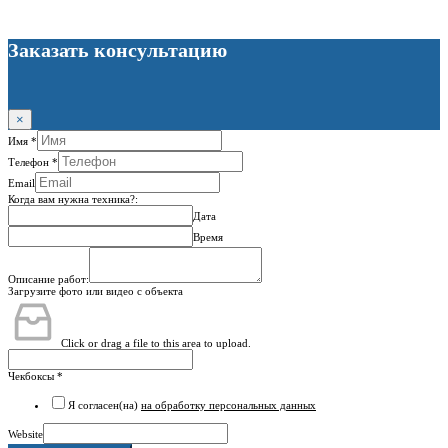
Заказать консультацию
×
Имя
*
Телефон
*
Email
Когда вам нужна техника?:
Дата
Время
Описание работ:
Загрузите фото или видео с объекта
Click or drag a file to this area to upload.
Чекбоксы
*
Я согласен(на)
на обработку персональных данных
Website