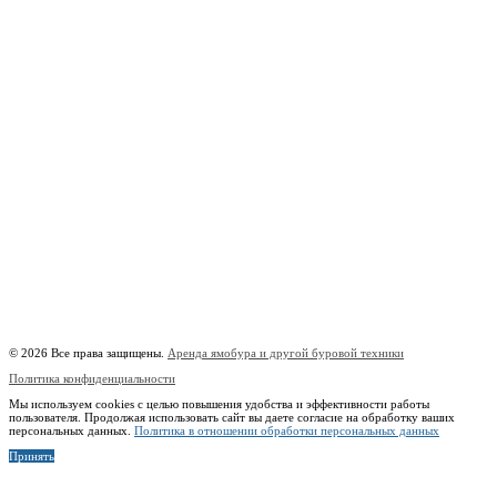
С 08 ДО 22:00 ПН-ВС.
8 (909) 280 30 84
8 (915) 991 07 41
8 (915) 991 07 41
burowick@yandex.ru
Вся техника
Бурение
Фотогалерея
О компании
Контакты
Расчётный счёт:
40802810508500010218
Название банка:
ООО "Банк Точка"
БИК:
044525104
Корреспондентский счёт:
30101810745374525104
Наименование:
Индивидуальный предприниматель Копицын Александр Сергеевич
ИНН:
760606603678
© 2026 Все права защищены.
Аренда ямобура и другой буровой техники
Политика конфиденциальности
Мы используем cookies с целью повышения удобства и эффективности работы
пользователя. Продолжая использовать сайт вы даете согласие на обработку ваших
персональных данных.
Политика в отношении обработки персональных данных
Принять