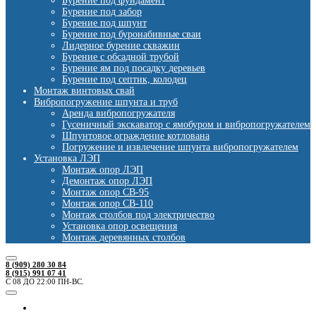
Бурение под фундамент
Бурение под забор
Бурение под шпунт
Бурение под буронабивные сваи
Лидерное бурение скважин
Бурение с обсадной трубой
Бурение ям под посадку деревьев
Бурение под септик, колодец
Монтаж винтовых свай
Вибропогружение шпунта и труб
Аренда вибропогружателя
Гусеничный экскаватор с ямобуром и вибропогружателем
Шпунтовое ограждение котлована
Погружение и извлечение шпунта вибропогружателем
Установка ЛЭП
Монтаж опор ЛЭП
Демонтаж опор ЛЭП
Монтаж опор СВ-95
Монтаж опор СВ-110
Монтаж столбов под электричество
Установка опор освещения
Монтаж деревянных столбов
8 (909) 280 30 84
8 (915) 991 07 41
С 08 ДО 22:00 ПН-ВС.
Ямобуры