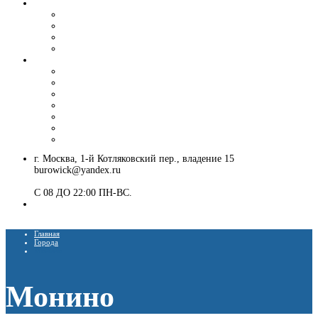
Вибропогружение шпунта и труб
Аренда вибропогружателя
Гусеничный экскаватор с ямобуром и вибропогружателем
Шпунтовое ограждение котлована
Погружение и извлечение шпунта вибропогружателем
Установка ЛЭП
Монтаж опор ЛЭП
Демонтаж опор ЛЭП
Монтаж опор СВ-95
Монтаж опор СВ-110
Монтаж столбов под электричество
Установка опор освещения
Монтаж деревянных столбов
г. Москва, 1-й Котляковский пер., владение 15
burowick@yandex.ru
С 08 ДО 22:00 ПН-ВС.
8 (909) 280 30 84
8 (915) 991 07 41
Главная
Города
Монино
Монино