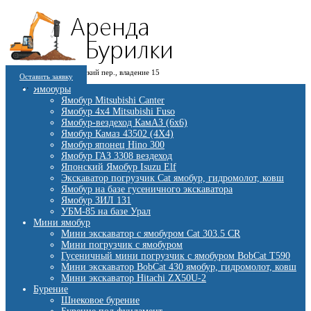
8 (909) 280 30 84
г. Москва, 1-й Котляковский пер., владение 15
8 (915) 991 07 41
Оставить заявку
burowick@yandex.ru
С 08 ДО 22:00 ПН-ВС.
Ямобуры
Ямобур Mitsubishi Canter
Ямобур 4х4 Mitsubishi Fuso
Ямобур-вездеход КамАЗ (6х6)
Ямобур Камаз 43502 (4Х4)
Ямобур японец Hino 300
Ямобур ГАЗ 3308 вездеход
Японский Ямобур Isuzu Elf
Экскаватор погрузчик Cat ямобур, гидромолот, ковш
Ямобур на базе гусеничного экскаватора
Ямобур ЗИЛ 131
УБМ-85 на базе Урал
Мини ямобур
Мини экскаватор с ямобуром Cat 303.5 CR
Мини погрузчик с ямобуром
Гусеничный мини погрузчик с ямобуром BobCat T590
Мини экскаватор BobCat 430 ямобур, гидромолот, ковш
Мини экскаватор Hitachi ZX50U-2
Бурение
Шнековое бурение