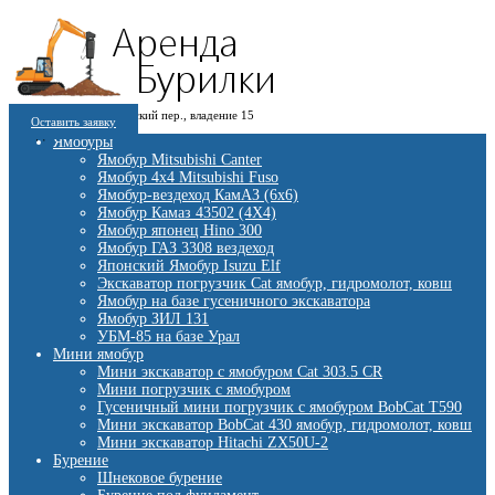
8 (909) 280 30 84
г. Москва, 1-й Котляковский пер., владение 15
8 (915) 991 07 41
Оставить заявку
burowick@yandex.ru
С 08 ДО 22:00 ПН-ВС.
Ямобуры
Ямобур Mitsubishi Canter
Ямобур 4х4 Mitsubishi Fuso
Ямобур-вездеход КамАЗ (6х6)
Ямобур Камаз 43502 (4Х4)
Ямобур японец Hino 300
Ямобур ГАЗ 3308 вездеход
Японский Ямобур Isuzu Elf
Экскаватор погрузчик Cat ямобур, гидромолот, ковш
Ямобур на базе гусеничного экскаватора
Ямобур ЗИЛ 131
УБМ-85 на базе Урал
Мини ямобур
Мини экскаватор с ямобуром Cat 303.5 CR
Мини погрузчик с ямобуром
Гусеничный мини погрузчик с ямобуром BobCat T590
Мини экскаватор BobCat 430 ямобур, гидромолот, ковш
Мини экскаватор Hitachi ZX50U-2
Бурение
Шнековое бурение