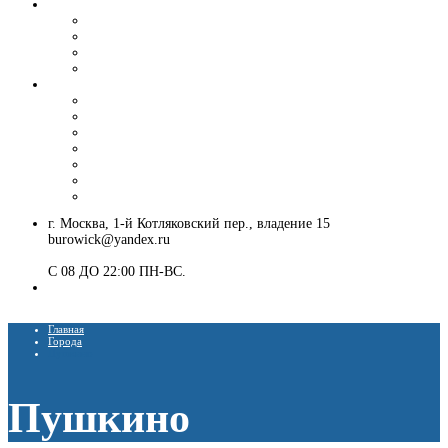
Вибропогружение шпунта и труб
Аренда вибропогружателя
Гусеничный экскаватор с ямобуром и вибропогружателем
Шпунтовое ограждение котлована
Погружение и извлечение шпунта вибропогружателем
Установка ЛЭП
Монтаж опор ЛЭП
Демонтаж опор ЛЭП
Монтаж опор СВ-95
Монтаж опор СВ-110
Монтаж столбов под электричество
Установка опор освещения
Монтаж деревянных столбов
г. Москва, 1-й Котляковский пер., владение 15
burowick@yandex.ru
С 08 ДО 22:00 ПН-ВС.
8 (909) 280 30 84
8 (915) 991 07 41
Главная
Города
Пушкино
Пушкино