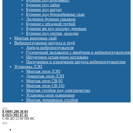
Бурение под фундамент
Бурение под забор
Бурение под шпунт
Бурение под буронабивные сваи
Лидерное бурение скважин
Бурение с обсадной трубой
Бурение ям под посадку деревьев
Бурение под септик, колодец
Монтаж винтовых свай
Вибропогружение шпунта и труб
Аренда вибропогружателя
Гусеничный экскаватор с ямобуром и вибропогружателем
Шпунтовое ограждение котлована
Погружение и извлечение шпунта вибропогружателем
Установка ЛЭП
Монтаж опор ЛЭП
Демонтаж опор ЛЭП
Монтаж опор СВ-95
Монтаж опор СВ-110
Монтаж столбов под электричество
Установка опор освещения
Монтаж деревянных столбов
8 (909) 280 30 84
8 (915) 991 07 41
С 08 ДО 22:00 ПН-ВС.
Ямобуры