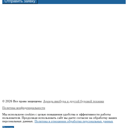
Отправить заявку
г. Москва, 1-й Котляковский пер., владение 15
burowick@yandex.ru
С 08 ДО 22:00 ПН-ВС.
8 (909) 280 30 84
8 (915) 991 07 41
8 (915) 991 07 41
burowick@yandex.ru
Вся техника
Бурение
Фотогалерея
О компании
Контакты
Расчётный счёт:
40802810508500010218
Название банка:
ООО "Банк Точка"
БИК:
044525104
Корреспондентский счёт:
30101810745374525104
Наименование:
Индивидуальный предприниматель Копицын Александр Сергеевич
ИНН:
760606603678
© 2026 Все права защищены.
Аренда ямобура и другой буровой техники
Политика конфиденциальности
Мы используем cookies с целью повышения удобства и эффективности работы
пользователя. Продолжая использовать сайт вы даете согласие на обработку ваших
персональных данных.
Политика в отношении обработки персональных данных
Принять