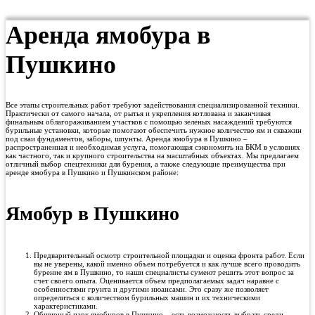
Аренда ямобура в
Пушкино
Все этапы строительных работ требуют задействования специализированной техники.
Практически от самого начала, от рытья и укрепления котлована и заканчивая
финальным облагораживанием участков с помощью зеленых насаждений требуются
бурильные установки, которые помогают обеспечить нужное количество ям и скважин
под сваи фундаментов, заборы, шпунты. Аренда ямобура в Пушкино –
распространенная и необходимая услуга, помогающая сэкономить на БКМ в условиях
как частного, так и крупного строительства на масштабных объектах. Мы предлагаем
отличный выбор спецтехники для бурения, а также следующие преимущества при
аренде ямобура в Пушкино и Пушкинском районе:
Ямобур в Пушкино
Предварительный осмотр строительной площадки и оценка фронта работ. Если
вы не уверены, какой именно объем потребуется и как лучше всего проводить
бурение ям в Пушкино, то наши специалисты сумеют решить этот вопрос за
счет своего опыта. Оценивается объем предполагаемых задач наравне с
особенностями грунта и другими нюансами. Это сразу же позволяет
определиться с количеством бурильных машин и их техническими
характеристиками.
Обширный парк ямобуров в Пушкино – есть возможность выбрать среди