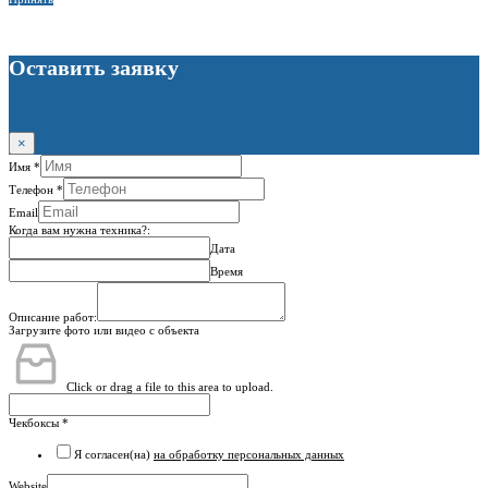
Оставить заявку
×
Имя
*
Телефон
*
Email
Когда вам нужна техника?:
Дата
Время
Описание работ:
Загрузите фото или видео с объекта
Click or drag a file to this area to upload.
Чекбоксы
*
Я согласен(на)
на обработку персональных данных
Website