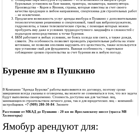
бурильных установок на базе машин, трактора, экскаватора, манипулятора.
Производства – Корея и Япония, страны, которые известны за счет своего
качества продукции в любом направлении, спецтехника для строительных работ
– не исключение.
Предлагаем возможность услуг аренды ямобура в Пушкино с дополнительными
технологическими решениями и спецтехникой, такой как вибропогружатели,
гидромолоты, а также телескопические стрелы, с помощью которых можно
пробурить яму даже в условиях труднодоступного ландшафта и сложностей с
подъездом непосредственно к точке бурения.
БКМ работают в любых условиях, не боясь холода или снега, а также дождя,
слякоти. Эта особенность позволяет проводить укрепительные работы на этапе
котлована, не позволяя оползням нарушить его целостность, также используется
при установке свай для фундамента. Важная особенность – тщательное
соблюдение сроков строительства за счет бурения ям в любую погоду.
Бурение ям в Пушкино
В Компании "Аренда Бурилки" работы выполняются по договору, поэтому сроки
завершения всегда указаны и оговорены, вы можете не сомневаться в том, что все задача
будут выполнены своевременно. Стоимость доступна как для частных лиц,
занимающихся строительством личного дома, так и для юридических лиц – компаний-
застройщиков.
+7 (909) 280-30-84
. Звоните
Расстояние от МКАД до
Пушкино - 20 км по Ярославскому шоссе (трасса М8
Холмогоры)
Ямобур арендуют для: