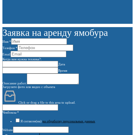
Заявка на аренду ямобура
Имя
*
Телефон
*
Email
Когда вам нужна техника?:
Дата
Время
Описание работ:
Загрузите фото или видео с объекта
Click or drag a file to this area to upload.
Чекбоксы
*
Я согласен(на)
на обработку персональных данных
Website