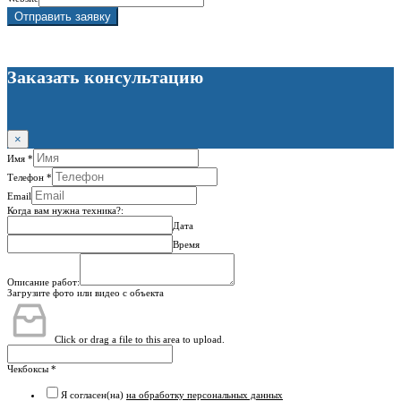
Отправить заявку
Заказать консультацию
×
Имя
*
Телефон
*
Email
Когда вам нужна техника?:
Дата
Время
Описание работ:
Загрузите фото или видео с объекта
Click or drag a file to this area to upload.
Чекбоксы
*
Я согласен(на)
на обработку персональных данных