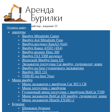
8 (909) 280 30 84
г. Москва, 1-й Котляковский пер., владение 15
8 (915) 991 07 41
Оставить заявку
burowick@yandex.ru
С 08 ДО 22:00 ПН-ВС.
Ямобуры
Ямобур Mitsubishi Canter
Ямобур 4х4 Mitsubishi Fuso
Ямобур-вездеход КамАЗ (6х6)
Ямобур Камаз 43502 (4Х4)
Ямобур японец Hino 300
Ямобур ГАЗ 3308 вездеход
Японский Ямобур Isuzu Elf
Экскаватор погрузчик Cat ямобур, гидромолот, ковш
Ямобур на базе гусеничного экскаватора
Ямобур ЗИЛ 131
УБМ-85 на базе Урал
Мини ямобур
Мини экскаватор с ямобуром Cat 303.5 CR
Мини погрузчик с ямобуром
Гусеничный мини погрузчик с ямобуром BobCat T590
Мини экскаватор BobCat 430 ямобур, гидромолот, ковш
Мини экскаватор Hitachi ZX50U-2
Бурение
Шнековое бурение