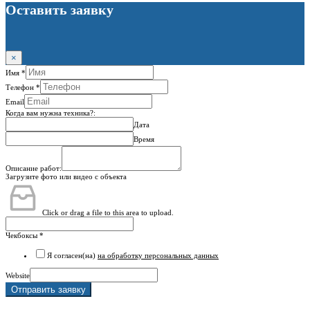
Оставить заявку
×
Имя
*
Телефон
*
Email
Когда вам нужна техника?:
Дата
Время
Описание работ:
Загрузите фото или видео с объекта
Click or drag a file to this area to upload.
Чекбоксы
*
Я согласен(на)
на обработку персональных данных
Website
Отправить заявку