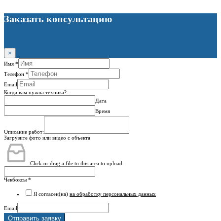
Заказать консультацию
×
Имя
*
Телефон
*
Email
Когда вам нужна техника?:
Дата
Время
Описание работ:
Загрузите фото или видео с объекта
Click or drag a file to this area to upload.
Чекбоксы
*
Я согласен(на)
на обработку персональных данных
Email
Отправить заявку