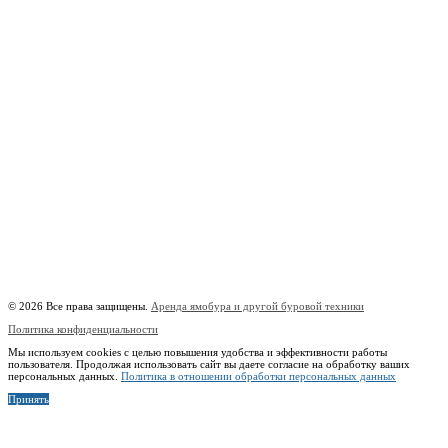
8 (909) 280 30 84
8 (915) 991 07 41
8 (915) 991 07 41
burowick@yandex.ru
Вся техника
Бурение
Фотогалерея
О компании
Контакты
Расчётный счёт:
40802810508500010218
Название банка:
ООО "Банк Точка"
БИК:
044525104
Корреспондентский счёт:
30101810745374525104
Наименование:
Индивидуальный предприниматель Копицын Александр Сергеевич
ИНН:
760606603678
© 2026 Все права защищены.
Аренда ямобура и другой буровой техники
Политика конфиденциальности
Мы используем cookies с целью повышения удобства и эффективности работы
пользователя. Продолжая использовать сайт вы даете согласие на обработку ваших
персональных данных.
Политика в отношении обработки персональных данных
Принять