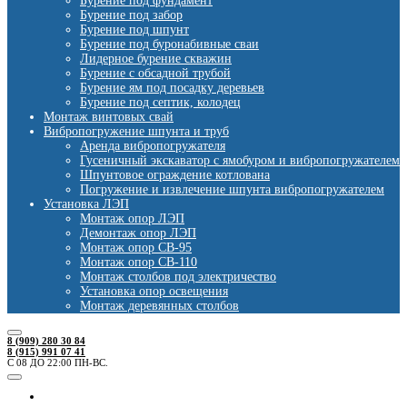
Бурение под фундамент
Бурение под забор
Бурение под шпунт
Бурение под буронабивные сваи
Лидерное бурение скважин
Бурение с обсадной трубой
Бурение ям под посадку деревьев
Бурение под септик, колодец
Монтаж винтовых свай
Вибропогружение шпунта и труб
Аренда вибропогружателя
Гусеничный экскаватор с ямобуром и вибропогружателем
Шпунтовое ограждение котлована
Погружение и извлечение шпунта вибропогружателем
Установка ЛЭП
Монтаж опор ЛЭП
Демонтаж опор ЛЭП
Монтаж опор СВ-95
Монтаж опор СВ-110
Монтаж столбов под электричество
Установка опор освещения
Монтаж деревянных столбов
8 (909) 280 30 84
8 (915) 991 07 41
С 08 ДО 22:00 ПН-ВС.
Ямобуры