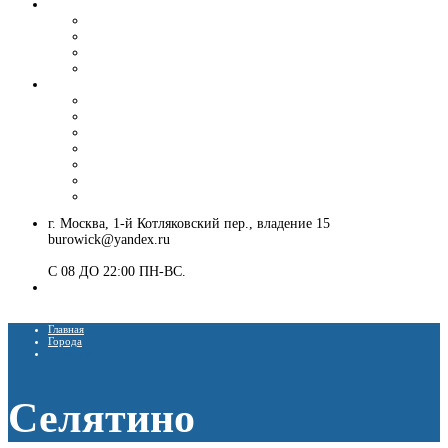
Вибропогружение шпунта и труб
Аренда вибропогружателя
Гусеничный экскаватор с ямобуром и вибропогружателем
Шпунтовое ограждение котлована
Погружение и извлечение шпунта вибропогружателем
Установка ЛЭП
Монтаж опор ЛЭП
Демонтаж опор ЛЭП
Монтаж опор СВ-95
Монтаж опор СВ-110
Монтаж столбов под электричество
Установка опор освещения
Монтаж деревянных столбов
г. Москва, 1-й Котляковский пер., владение 15
burowick@yandex.ru
С 08 ДО 22:00 ПН-ВС.
8 (909) 280 30 84
8 (915) 991 07 41
Главная
Города
Селятино
Селятино