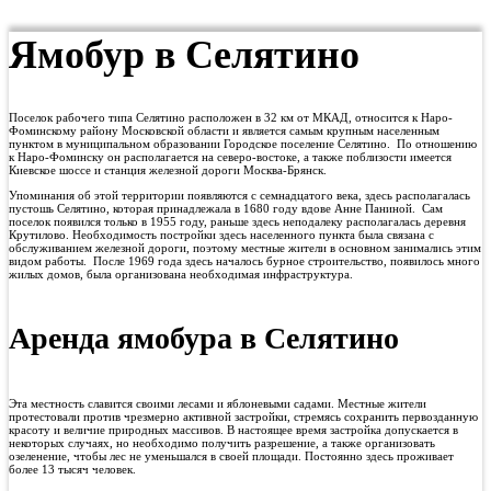
Ямобур в Селятино
Поселок рабочего типа Селятино расположен в 32 км от МКАД, относится к Наро-
Фоминскому району Московской области и является самым крупным населенным
пунктом в муниципальном образовании Городское поселение Селятино. По отношению
к Наро-Фоминску он располагается на северо-востоке, а также поблизости имеется
Киевское шоссе и станция железной дороги Москва-Брянск.
Упоминания об этой территории появляются с семнадцатого века, здесь располагалась
пустошь Селятино, которая принадлежала в 1680 году вдове Анне Паниной. Сам
поселок появился только в 1955 году, раньше здесь неподалеку располагалась деревня
Крутилово. Необходимость постройки здесь населенного пункта была связана с
обслуживанием железной дороги, поэтому местные жители в основном занимались этим
видом работы. После 1969 года здесь началось бурное строительство, появилось много
жилых домов, была организована необходимая инфраструктура.
Аренда ямобура в Селятино
Эта местность славится своими лесами и яблоневыми садами. Местные жители
протестовали против чрезмерно активной застройки, стремясь сохранить первозданную
красоту и величие природных массивов. В настоящее время застройка допускается в
некоторых случаях, но необходимо получить разрешение, а также организовать
озеленение, чтобы лес не уменьшался в своей площади. Постоянно здесь проживает
более 13 тысяч человек.