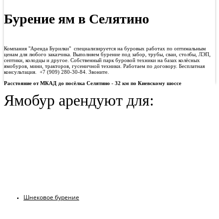
Бурение ям в Селятино
Компания "Аренда Бурилки" специализируется на буровых работах по оптимальным
ценам для любого заказчика. Выполняем бурение под забор, трубы, сваи, столбы, ЛЭП,
септики, колодцы и другое. Собственный парк буровой техники на базах колёсных
ямобуров, мини, тракторов, гусеничной техники. Работаем по договору. Бесплатная
консультация. +7 (909) 280-30-84. Звоните.
Расстояние от МКАД до посёлка
Селятино - 32 км по Киевскому шоссе
Ямобур арендуют для:
Шнековое бурение