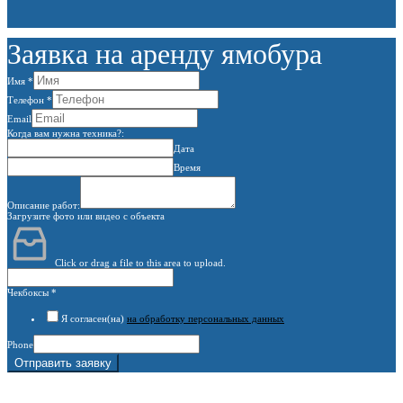
Заявка на аренду ямобура
Имя
*
Телефон
*
Email
Когда вам нужна техника?:
Дата
Время
Описание работ:
Загрузите фото или видео с объекта
Click or drag a file to this area to upload.
Чекбоксы
*
Я согласен(на)
на обработку персональных данных
Phone
Отправить заявку
г. Москва, 1-й Котляковский пер., владение 15
burowick@yandex.ru
С 08 ДО 22:00 ПН-ВС.