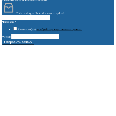
Click or drag a file to this area to upload.
Чекбоксы
*
Я согласен(на)
на обработку персональных данных
Website
Отправить заявку
г. Москва, 1-й Котляковский пер., владение 15
burowick@yandex.ru
С 08 ДО 22:00 ПН-ВС.
8 (909) 280 30 84
8 (915) 991 07 41
8 (915) 991 07 41
burowick@yandex.ru
Вся техника
Бурение
Фотогалерея
О компании
Контакты
Расчётный счёт:
40802810508500010218
Название банка:
ООО "Банк Точка"
БИК:
044525104
Корреспондентский счёт:
30101810745374525104