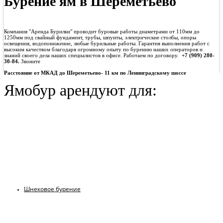
Бурение ям в Шереметьево
Компания "Аренда Бурилки" проводит буровые работы диаметрами от 110мм до
1250мм под свайный фундамент, трубы, шпунты, электрические столбы, опоры
освещения, водопонижение, любые бурильные работы. Гарантия выполнения работ с
высоким качеством благодаря огромному опыту по бурению наших операторов и
знаний своего дела наших специалистов в офисе. Работаем по договору.
+7 (909) 280-
30-84.
Звоните
Расстояние от МКАД до Шереметьево- 11 км по Ленинградскому шоссе
Ямобур арендуют для:
Шнековое бурение