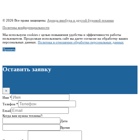
Наименование:
Индивидуальный предприниматель Копицын Александр Сергеевич
ИНН:
760606603678
© 2026 Все права защищены.
Аренда ямобура и другой буровой техники
Политика конфиденциальности
Мы используем cookies с целью повышения удобства и эффективности работы
пользователя. Продолжая использовать сайт вы даете согласие на обработку ваших
персональных данных.
Политика в отношении обработки персональных данных
Принять
Оставить заявку
×
Имя
*
Телефон
*
Email
Когда вам нужна техника?:
Дата
Время