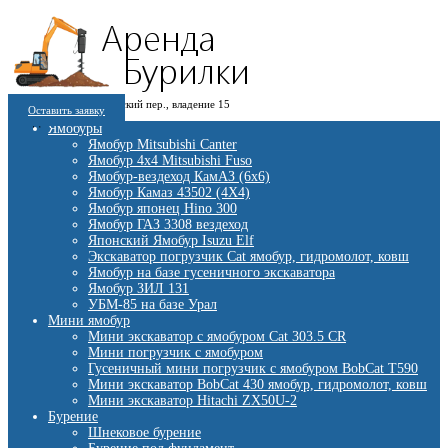
8 (909) 280 30 84
г. Москва, 1-й Котляковский пер., владение 15
8 (915) 991 07 41
Оставить заявку
burowick@yandex.ru
С 08 ДО 22:00 ПН-ВС.
Ямобуры
Ямобур Mitsubishi Canter
Ямобур 4х4 Mitsubishi Fuso
Ямобур-вездеход КамАЗ (6х6)
Ямобур Камаз 43502 (4Х4)
Ямобур японец Hino 300
Ямобур ГАЗ 3308 вездеход
Японский Ямобур Isuzu Elf
Экскаватор погрузчик Cat ямобур, гидромолот, ковш
Ямобур на базе гусеничного экскаватора
Ямобур ЗИЛ 131
УБМ-85 на базе Урал
Мини ямобур
Мини экскаватор с ямобуром Cat 303.5 CR
Мини погрузчик с ямобуром
Гусеничный мини погрузчик с ямобуром BobCat T590
Мини экскаватор BobCat 430 ямобур, гидромолот, ковш
Мини экскаватор Hitachi ZX50U-2
Бурение
Шнековое бурение