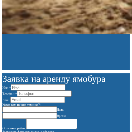
Заявка на аренду ямобура
Имя
*
Телефон
*
Email
Когда вам нужна техника?:
Дата
Время
Описание работ:
Загрузите фото или видео с объекта