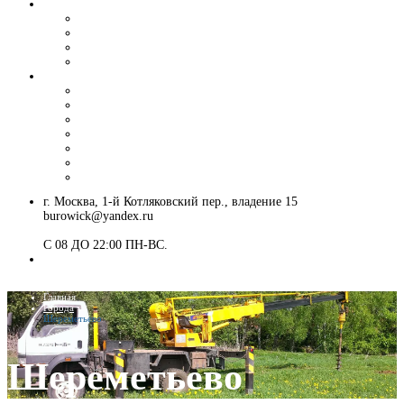
Вибропогружение шпунта и труб
Аренда вибропогружателя
Гусеничный экскаватор с ямобуром и вибропогружателем
Шпунтовое ограждение котлована
Погружение и извлечение шпунта вибропогружателем
Установка ЛЭП
Монтаж опор ЛЭП
Демонтаж опор ЛЭП
Монтаж опор СВ-95
Монтаж опор СВ-110
Монтаж столбов под электричество
Установка опор освещения
Монтаж деревянных столбов
г. Москва, 1-й Котляковский пер., владение 15
burowick@yandex.ru
С 08 ДО 22:00 ПН-ВС.
8 (909) 280 30 84
8 (915) 991 07 41
Главная
Города
Шереметьево
Шереметьево