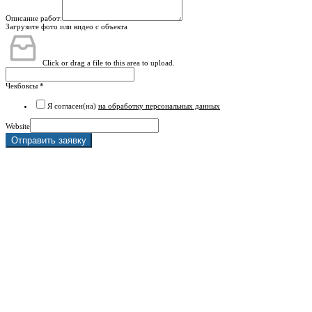
Описание работ:
Загрузите фото или видео с объекта
Click or drag a file to this area to upload.
Чекбоксы
*
Я согласен(на)
на обработку персональных данных
Website
Отправить заявку