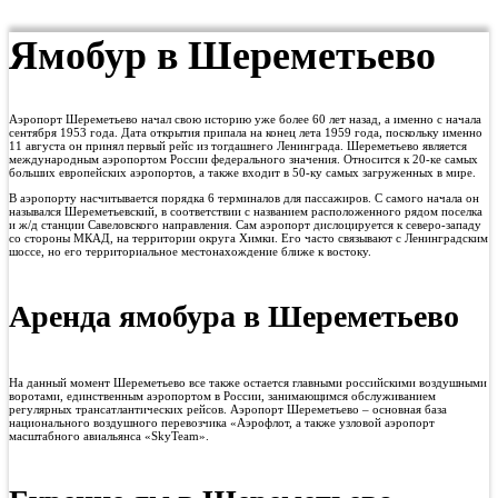
Ямобур в Шереметьево
Аэропорт Шереметьево начал свою историю уже более 60 лет назад, а именно с начала
сентября 1953 года. Дата открытия припала на конец лета 1959 года, поскольку именно
11 августа он принял первый рейс из тогдашнего Ленинграда. Шереметьево является
международным аэропортом России федерального значения. Относится к 20-ке самых
больших европейских аэропортов, а также входит в 50-ку самых загруженных в мире.
В аэропорту насчитывается порядка 6 терминалов для пассажиров. С самого начала он
назывался Шереметьевский, в соответствии с названием расположенного рядом поселка
и ж/д станции Савеловского направления. Сам аэропорт дислоцируется к северо-западу
со стороны МКАД, на территории округа Химки. Его часто связывают с Ленинградским
шоссе, но его территориальное местонахождение ближе к востоку.
Аренда ямобура в Шереметьево
На данный момент Шереметьево все также остается главными российскими воздушными
воротами, единственным аэропортом в России, занимающимся обслуживанием
регулярных трансатлантических рейсов. Аэропорт Шереметьево – основная база
национального воздушного перевозчика «Аэрофлот, а также узловой аэропорт
масштабного авиальянса «SkyTeam».