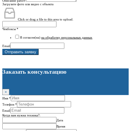
Описание работ:
Загрузите фото или видео с объекта
Click or drag a file to this area to upload.
Чекбоксы
*
Я согласен(на)
на обработку персональных данных
Email
Отправить заявку
Заказать консультацию
×
Имя
*
Телефон
*
Email
Когда вам нужна техника?:
Дата
Время