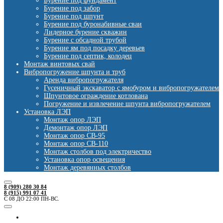
Бурение под фундамент
Бурение под забор
Бурение под шпунт
Бурение под буронабивные сваи
Лидерное бурение скважин
Бурение с обсадной трубой
Бурение ям под посадку деревьев
Бурение под септик, колодец
Монтаж винтовых свай
Вибропогружение шпунта и труб
Аренда вибропогружателя
Гусеничный экскаватор с ямобуром и вибропогружателем
Шпунтовое ограждение котлована
Погружение и извлечение шпунта вибропогружателем
Установка ЛЭП
Монтаж опор ЛЭП
Демонтаж опор ЛЭП
Монтаж опор СВ-95
Монтаж опор СВ-110
Монтаж столбов под электричество
Установка опор освещения
Монтаж деревянных столбов
8 (909) 280 30 84
8 (915) 991 07 41
С 08 ДО 22:00 ПН-ВС.
Ямобуры