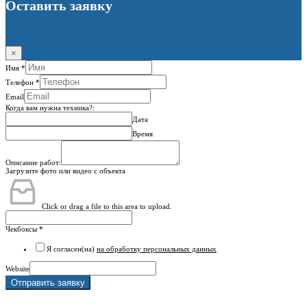
Оставить заявку
×
Имя
*
Телефон
*
Email
Когда вам нужна техника?:
Дата
Время
Описание работ:
Загрузите фото или видео с объекта
Click or drag a file to this area to upload.
Чекбоксы
*
Я согласен(на)
на обработку персональных данных
Website
Отправить заявку