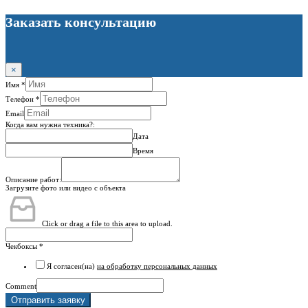
Заказать консультацию
×
Имя
*
Телефон
*
Email
Когда вам нужна техника?:
Дата
Время
Описание работ:
Загрузите фото или видео с объекта
Click or drag a file to this area to upload.
Чекбоксы
*
Я согласен(на)
на обработку персональных данных
Comment
Отправить заявку