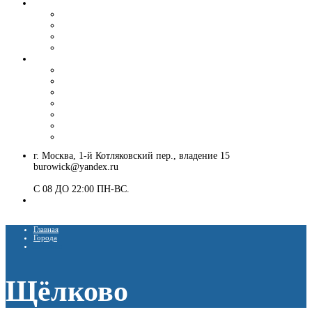
Вибропогружение шпунта и труб
Аренда вибропогружателя
Гусеничный экскаватор с ямобуром и вибропогружателем
Шпунтовое ограждение котлована
Погружение и извлечение шпунта вибропогружателем
Установка ЛЭП
Монтаж опор ЛЭП
Демонтаж опор ЛЭП
Монтаж опор СВ-95
Монтаж опор СВ-110
Монтаж столбов под электричество
Установка опор освещения
Монтаж деревянных столбов
г. Москва, 1-й Котляковский пер., владение 15
burowick@yandex.ru
С 08 ДО 22:00 ПН-ВС.
8 (909) 280 30 84
8 (915) 991 07 41
Главная
Города
Щёлково
Щёлково