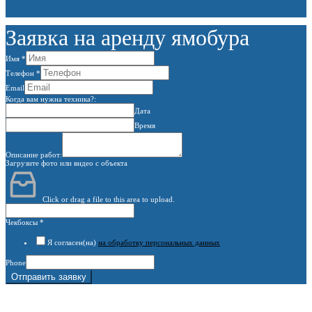
Заявка на аренду ямобура
Имя
*
Телефон
*
Email
Когда вам нужна техника?:
Дата
Время
Описание работ:
Загрузите фото или видео с объекта
Click or drag a file to this area to upload.
Чекбоксы
*
Я согласен(на)
на обработку персональных данных
Phone
Отправить заявку
г. Москва, 1-й Котляковский пер., владение 15
burowick@yandex.ru
С 08 ДО 22:00 ПН-ВС.