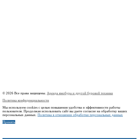
8 (909) 280 30 84
8 (915) 991 07 41
8 (915) 991 07 41
burowick@yandex.ru
Вся техника
Бурение
Фотогалерея
О компании
Контакты
Расчётный счёт:
40802810508500010218
Название банка:
ООО "Банк Точка"
БИК:
044525104
Корреспондентский счёт:
30101810745374525104
Наименование:
Индивидуальный предприниматель Копицын Александр Сергеевич
ИНН:
760606603678
© 2026 Все права защищены.
Аренда ямобура и другой буровой техники
Политика конфиденциальности
Мы используем cookies с целью повышения удобства и эффективности работы
пользователя. Продолжая использовать сайт вы даете согласие на обработку ваших
персональных данных.
Политика в отношении обработки персональных данных
Принять