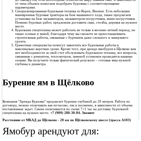
от типа объекта помогаем подобрать буроямы с соответствующими
параметрами.
Специализированная бурильная техника из Кореи, Японии. Есть небольшие
маневренные буровые тракторы на базе машинного хода, также предлагаем
установки на базе экскаваторов, экскаваторов-погрузчиков, мини-погрузчиков.
Помимо буровых работ, предложим доставить сваи, столбы, деревья на нужное
место.
Бурильная спецтехника может работать не только в весенне-летний период, но
также осенью и зимой, благодаря чему вы сможете не приостанавливать
строительные работы, связанные с бурением даже сложного и замерзшего
грунта.
Грамотные специалисты помогут закончить все бурильные работы в
максимально короткие сроки. Кроме того, при аренде ямобуров в Щелково вам
нет необходимости за свой счет обслуживать бурильную технику, все вопросы,
связанные с ремонтом, техосмотром, заменой установок проводятся нашими
силами. Вы получаете только фактический результат – готовые ямы нужной
глубины и диаметра.
Бурение ям в Щёлково
Компания "Аренда Бурилки" предлагает бурение глубиной до 20 метров. Работа по
договору, можно оплачивать как почасово, так и посменно, в зависимости от объема
поставленных задач. Смена оплачивается по съеме 7+1 час на доставку бурильной
спецтехники на нужное место.
+7 (909) 280-30-84. Звоните
Расстояние от МКАД до
Щёлково - 20 км по Щёлковскому шоссе (трасса А103)
Ямобур арендуют для: