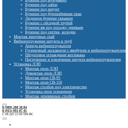
Бурение под фундамент
Бурение под забор
Бурение под шпунт
Бурение под буронабивные сваи
Лидерное бурение скважин
Бурение с обсадной трубой
Бурение ям под посадку деревьев
Бурение под септик, колодец
Монтаж винтовых свай
Вибропогружение шпунта и труб
Аренда вибропогружателя
Гусеничный экскаватор с ямобуром и вибропогружателем
Шпунтовое ограждение котлована
Погружение и извлечение шпунта вибропогружателем
Установка ЛЭП
Монтаж опор ЛЭП
Демонтаж опор ЛЭП
Монтаж опор СВ-95
Монтаж опор СВ-110
Монтаж столбов под электричество
Установка опор освещения
Монтаж деревянных столбов
8 (909) 280 30 84
8 (915) 991 07 41
С 08 ДО 22:00 ПН-ВС.
Ямобуры