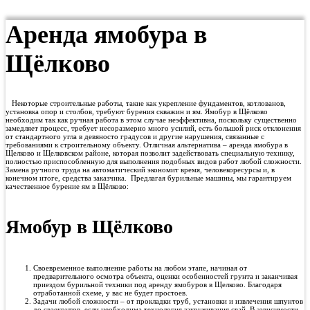
Аренда ямобура в
Щёлково
Некоторые строительные работы, такие как укрепление фундаментов, котлованов,
установка опор и столбов, требуют бурения скважин и ям. Ямобур в Щёлково
необходим так как ручная работа в этом случае неэффективна, поскольку существенно
замедляет процесс, требует несоразмерно много усилий, есть большой риск отклонения
от стандартного угла в девяносто градусов и другие нарушения, связанные с
требованиями к строительному объекту. Отличная альтернатива – аренда ямобура в
Щелково и Щелковском районе, которая позволит задействовать специальную технику,
полностью приспособленную для выполнения подобных видов работ любой сложности.
Замена ручного труда на автоматический экономит время, человекоресурсы и, в
конечном итоге, средства заказчика. Предлагая бурильные машины, мы гарантируем
качественное бурение ям в Щёлково:
Ямобур в Щёлково
Своевременное выполнение работы на любом этапе, начиная от
предварительного осмотра объекта, оценки особенностей грунта и заканчивая
приездом бурильной техники под аренду ямобуров в Щелково. Благодаря
отработанной схеме, у вас не будет простоев.
Задачи любой сложности – от прокладки труб, установки и извлечения шпунтов
до сваекрутов, если необходима технология закручивания свай. В зависимости