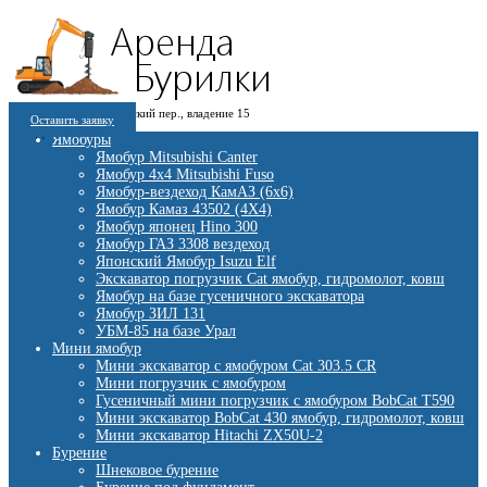
8 (909) 280 30 84
г. Москва, 1-й Котляковский пер., владение 15
8 (915) 991 07 41
Оставить заявку
burowick@yandex.ru
С 08 ДО 22:00 ПН-ВС.
Ямобуры
Ямобур Mitsubishi Canter
Ямобур 4х4 Mitsubishi Fuso
Ямобур-вездеход КамАЗ (6х6)
Ямобур Камаз 43502 (4Х4)
Ямобур японец Hino 300
Ямобур ГАЗ 3308 вездеход
Японский Ямобур Isuzu Elf
Экскаватор погрузчик Cat ямобур, гидромолот, ковш
Ямобур на базе гусеничного экскаватора
Ямобур ЗИЛ 131
УБМ-85 на базе Урал
Мини ямобур
Мини экскаватор с ямобуром Cat 303.5 CR
Мини погрузчик с ямобуром
Гусеничный мини погрузчик с ямобуром BobCat T590
Мини экскаватор BobCat 430 ямобур, гидромолот, ковш
Мини экскаватор Hitachi ZX50U-2
Бурение
Шнековое бурение