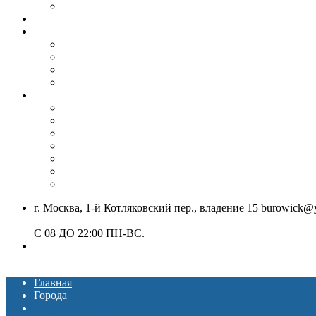
Бурение под септик, колодец
Монтаж винтовых свай
Вибропогружение шпунта и труб
Аренда вибропогружателя
Гусеничный экскаватор с ямобуром и вибропогруж
Шпунтовое ограждение котлована
Погружение и извлечение шпунта вибропогружате
Установка ЛЭП
Монтаж опор ЛЭП
Демонтаж опор ЛЭП
Монтаж опор СВ-95
Монтаж опор СВ-110
Монтаж столбов под электричество
Установка опор освещения
Монтаж деревянных столбов
г. Москва, 1-й Котляковский пер., владение 15 burowick@
С 08 ДО 22:00 ПН-ВС.
8 (909) 280 30 84
8 (915) 991 07 41
Главная
Города
Старая Купавна