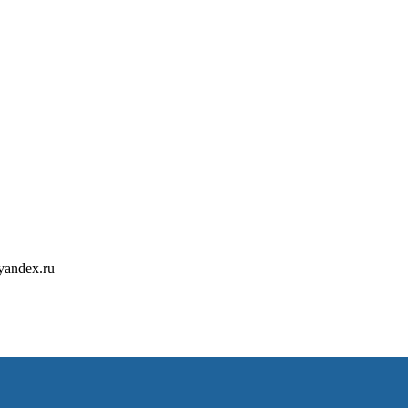
ателем
лем
yandex.ru