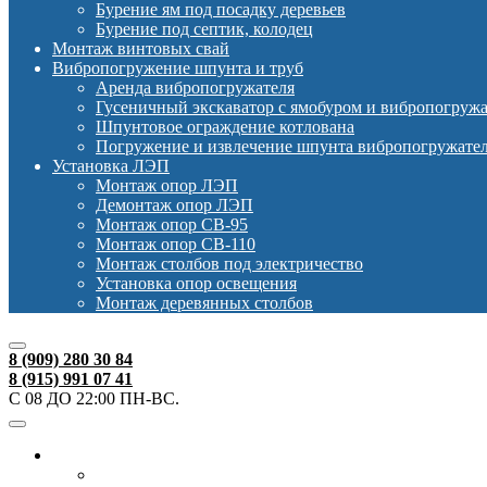
Бурение ям под посадку деревьев
Бурение под септик, колодец
Монтаж винтовых свай
Вибропогружение шпунта и труб
Аренда вибропогружателя
Гусеничный экскаватор с ямобуром и вибропогруж
Шпунтовое ограждение котлована
Погружение и извлечение шпунта вибропогружате
Установка ЛЭП
Монтаж опор ЛЭП
Демонтаж опор ЛЭП
Монтаж опор СВ-95
Монтаж опор СВ-110
Монтаж столбов под электричество
Установка опор освещения
Монтаж деревянных столбов
8 (909) 280 30 84
8 (915) 991 07 41
С 08 ДО 22:00 ПН-ВС.
Ямобуры
Ямобур Mitsubishi Canter