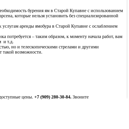
необходимость бурения ям в Старой Купавне с использованием
рсена, которые нельзя установить без специализированной
 к услугам аренды ямобура в Старой Купавне с ослаблением
а потребуется – таким образом, к моменту начала работ, вам
 и т.д.
тью, но и телескопическими стрелами и другими
т такой возможности.
 доступные цены.
+7 (909) 280-30-84.
Звоните