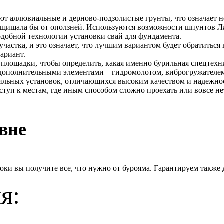
ают аллювиальные и дерново-подзолистые грунты, что означает 
ащищала бы от оползней. Используются возможности шпунтов Ла
одобной технологии установки свай для фундамента.
астка, и это означает, что лучшим вариантом будет обратиться
ариант.
лощадки, чтобы определить, какая именно бурильная спецтехник
 дополнительными элементами – гидромолотом, виброгружателем
ильных установок, отличающихся высоким качеством и надежнос
уп к местам, где иным способом сложно проехать или вовсе не
вне
оки вы получите все, что нужно от бурояма. Гарантируем также
я: