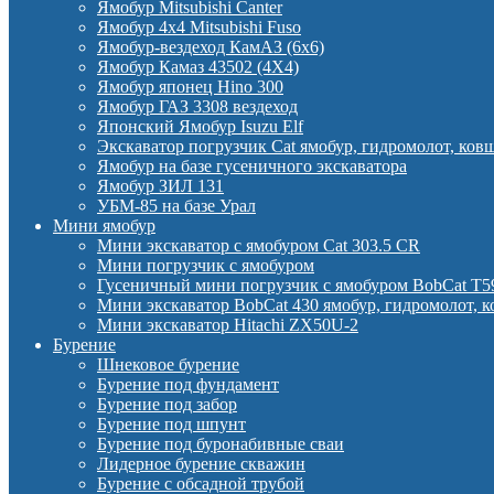
Ямобур Mitsubishi Canter
Ямобур 4х4 Mitsubishi Fuso
Ямобур-вездеход КамАЗ (6х6)
Ямобур Камаз 43502 (4Х4)
Ямобур японец Hino 300
Ямобур ГАЗ 3308 вездеход
Японский Ямобур Isuzu Elf
Экскаватор погрузчик Cat ямобур, гидромолот, ков
Ямобур на базе гусеничного экскаватора
Ямобур ЗИЛ 131
УБМ-85 на базе Урал
Мини ямобур
Мини экскаватор с ямобуром Cat 303.5 CR
Мини погрузчик с ямобуром
Гусеничный мини погрузчик с ямобуром BobCat T5
Мини экскаватор BobCat 430 ямобур, гидромолот, 
Мини экскаватор Hitachi ZX50U-2
Бурение
Шнековое бурение
Бурение под фундамент
Бурение под забор
Бурение под шпунт
Бурение под буронабивные сваи
Лидерное бурение скважин
Бурение с обсадной трубой