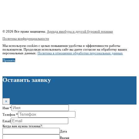
БИК:
044525104
Корреспондентский счёт:
30101810745374525104
Наименование:
Индивидуальный предприниматель Копицын Александр Сергеевич
ИНН:
760606603678
© 2026 Все права защищены.
Аренда ямобура и другой буровой техники
Политика конфиденциальности
Мы используем cookies с целью повышения удобства и эффективности работы
пользователя. Продолжая использовать сайт вы даете согласие на обработку ваших
персональных данных.
Политика в отношении обработки персональных данных
Принять
Оставить заявку
×
Имя
*
Телефон
*
Email
Когда вам нужна техника?:
Дата
Время