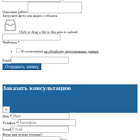
Описание работ:
Загрузите фото или видео с объекта
Click or drag a file to this area to upload.
Чекбоксы
*
Я согласен(на)
на обработку персональных данных
Email
Отправить заявку
Заказать консультацию
×
Имя
*
Телефон
*
Email
Когда вам нужна техника?:
Дата