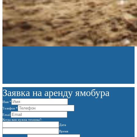
Заявка на аренду ямобура
Имя
*
Телефон
*
Email
Когда вам нужна техника?:
Дата
Время