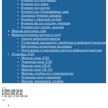
Бурение под фундамент
Бурение под забор
Бурение под шпунт
Бурение под буронабивные сваи
Лидерное бурение скважин
Бурение с обсадной трубой
Бурение ям под посадку деревьев
Бурение под септик, колодец
Монтаж винтовых свай
Вибропогружение шпунта и труб
Аренда вибропогружателя
Гусеничный экскаватор с ямобуром и вибропогружателем
Шпунтовое ограждение котлована
Погружение и извлечение шпунта вибропогружателем
Установка ЛЭП
Монтаж опор ЛЭП
Демонтаж опор ЛЭП
Монтаж опор СВ-95
Монтаж опор СВ-110
Монтаж столбов под электричество
Установка опор освещения
Монтаж деревянных столбов
8 (909) 280 30 84
8 (915) 991 07 41
С 08 ДО 22:00 ПН-ВС.
Ямобуры