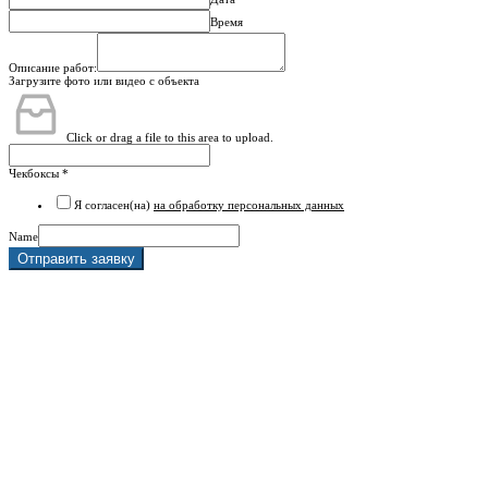
Время
Описание работ:
Загрузите фото или видео с объекта
Click or drag a file to this area to upload.
Чекбоксы
*
Я согласен(на)
на обработку персональных данных
Name
Отправить заявку