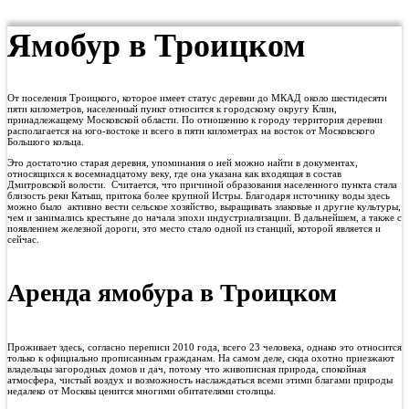
Ямобур в Троицком
От поселения Троицкого, которое имеет статус деревни до МКАД около шестидесяти
пяти километров, населенный пункт относится к городскому округу Клин,
принадлежащему Московской области. По отношению к городу территория деревни
располагается на юго-востоке и всего в пяти километрах на восток от Московского
Большого кольца.
Это достаточно старая деревня, упоминания о ней можно найти в документах,
относящихся к восемнадцатому веку, где она указана как входящая в состав
Дмитровской волости. Считается, что причиной образования населенного пункта стала
близость реки Катыш, притока более крупной Истры. Благодаря источнику воды здесь
можно было активно вести сельское хозяйство, выращивать злаковые и другие культуры,
чем и занимались крестьяне до начала эпохи индустриализации. В дальнейшем, а также с
появлением железной дороги, это место стало одной из станций, которой является и
сейчас.
Аренда ямобура в Троицком
Проживает здесь, согласно переписи 2010 года, всего 23 человека, однако это относится
только к официально прописанным гражданам. На самом деле, сюда охотно приезжают
владельцы загородных домов и дач, потому что живописная природа, спокойная
атмосфера, чистый воздух и возможность наслаждаться всеми этими благами природы
недалеко от Москвы ценится многими обитателями столицы.