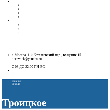
Вибропогружение шпунта и труб
Аренда вибропогружателя
Гусеничный экскаватор с ямобуром и вибропогружателем
Шпунтовое ограждение котлована
Погружение и извлечение шпунта вибропогружателем
Установка ЛЭП
Монтаж опор ЛЭП
Демонтаж опор ЛЭП
Монтаж опор СВ-95
Монтаж опор СВ-110
Монтаж столбов под электричество
Установка опор освещения
Монтаж деревянных столбов
г. Москва, 1-й Котляковский пер., владение 15
burowick@yandex.ru
С 08 ДО 22:00 ПН-ВС.
8 (909) 280 30 84
8 (915) 991 07 41
Главная
Города
Троицкое
Троицкое