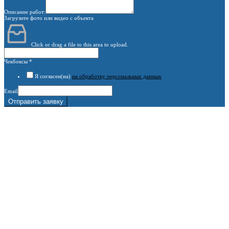
Описание работ:
Загрузите фото или видео с объекта
Click or drag a file to this area to upload.
Чекбоксы
*
Я согласен(на)
на обработку персональных данных
Email
Отправить заявку
г. Москва, 1-й Котляковский пер., владение 15
burowick@yandex.ru
С 08 ДО 22:00 ПН-ВС.
8 (909) 280 30 84
8 (915) 991 07 41
8 (915) 991 07 41
burowick@yandex.ru
Вся техника
Бурение
Фотогалерея
О компании
Контакты
Расчётный счёт:
40802810508500010218
Название банка:
ООО "Банк Точка"