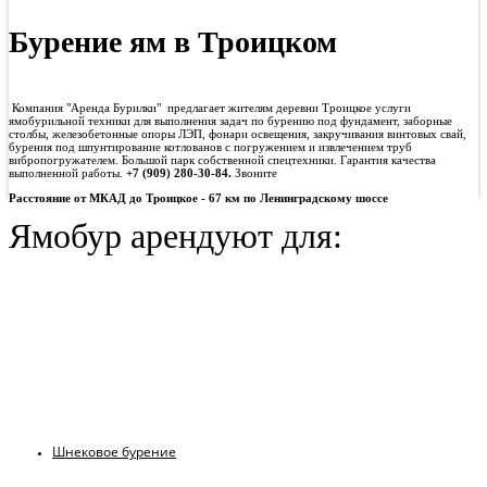
Бурение ям в Троицком
Компания "Аренда Бурилки" предлагает жителям деревни Троицкое услуги
ямобурильной техники для выполнения задач по бурению под фундамент, заборные
столбы, железобетонные опоры ЛЭП, фонари освещения, закручивания винтовых свай,
бурения под шпунтирование котлованов с погружением и извлечением труб
вибропогружателем. Большой парк собственной спецтехники. Гарантия качества
выполненной работы.
+7 (909) 280-30-84.
Звоните
Расстояние от МКАД до Троицкое - 67 км по Ленинградскому шоссе
Ямобур арендуют для:
Шнековое бурение